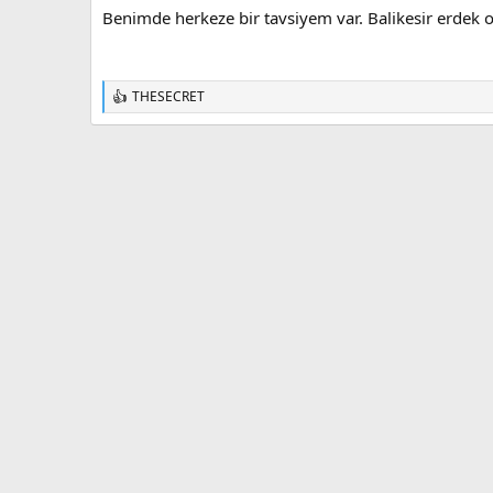
Benimde herkeze bir tavsiyem var. Balikesir erdek
THESECRET
T
e
p
k
i
l
e
r
: