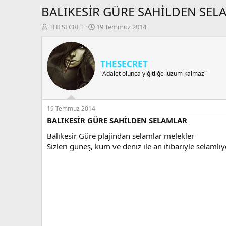
BALIKESİR GÜRE SAHİLDEN SEL
K
B
THESECRET
19 Temmuz 2014
o
a
n
ş
b
l
u
a
THESECRET
y
n
"Adalet olunca yiğitliğe lüzum kalmaz"
u
g
b
ı
a
ç
ş
t
19 Temmuz 2014
l
a
BALIKESİR GÜRE SAHİLDEN SELAMLAR
a
r
Balıkesir Güre plajindan selamlar melekler
t
i
a
h
Sizleri güneş, kum ve deniz ile an itibariyle selamlı
n
i