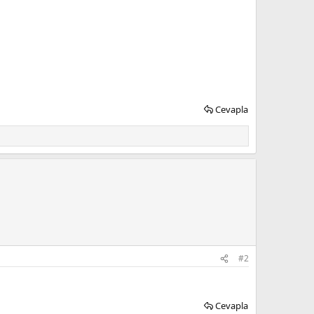
Cevapla
#2
Cevapla