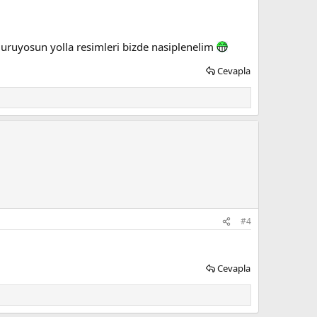
duruyosun yolla resimleri bizde nasiplenelim
Cevapla
#4
Cevapla