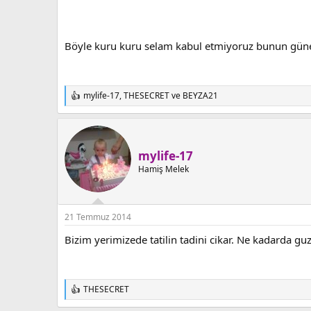
Böyle kuru kuru selam kabul etmiyoruz bunun güneş
mylife-17
,
THESECRET
ve
BEYZA21
T
e
p
k
i
mylife-17
l
e
Hamiş Melek
r
:
21 Temmuz 2014
Bizim yerimizede tatilin tadini cikar. Ne kadarda gu
THESECRET
T
e