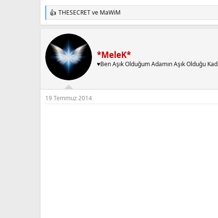
THESECRET
ve
MaWiM
T
e
p
k
i
*MeleK*
l
e
♥Ben Aşık Olduğum Adamın Aşık Olduğu Kad
r
:
19 Temmuz 2014