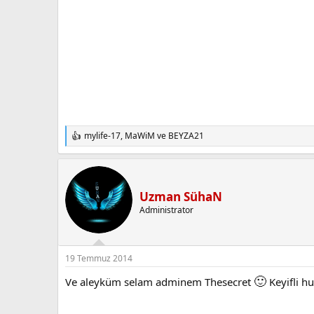
mylife-17
,
MaWiM
ve
BEYZA21
T
e
p
k
i
Uzman SühaN
l
e
Administrator
r
:
19 Temmuz 2014
🙂
Ve aleyküm selam adminem Thesecret
Keyifli hu