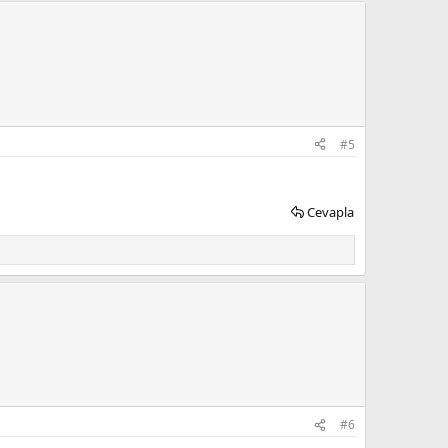
#5
Cevapla
#6