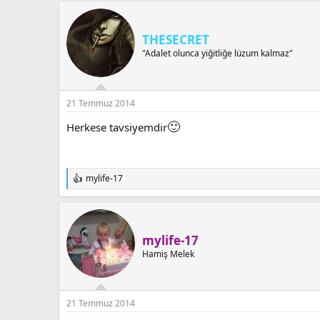
p
k
i
THESECRET
l
e
"Adalet olunca yiğitliğe lüzum kalmaz"
r
:
21 Temmuz 2014
🙂
Herkese tavsiyemdir
mylife-17
T
e
p
k
i
mylife-17
l
e
Hamiş Melek
r
:
21 Temmuz 2014