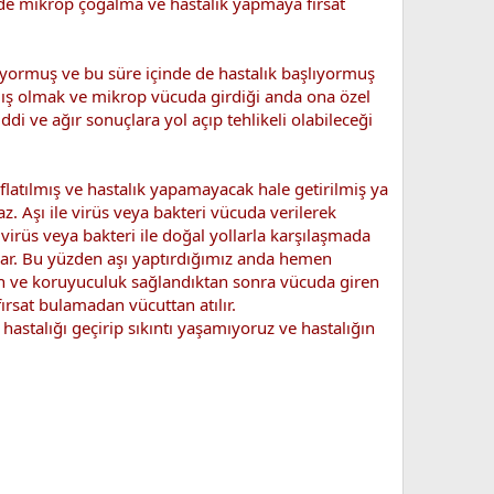
e de mikrop çoğalma ve hastalık yapmaya fırsat
iyormuş ve bu süre içinde de hastalık başlıyormuş
amış olmak ve mikrop vücuda girdiği anda ona özel
di ve ağır sonuçlara yol açıp tehlikeli olabileceği
ıflatılmış ve hastalık yapamayacak hale getirilmiş ya
z. Aşı ile virüs veya bakteri vücuda verilerek
virüs veya bakteri ile doğal yollarla karşılaşmada
uyar. Bu yüzden aşı yaptırdığımız anda hemen
tan ve koruyuculuk sağlandıktan sonra vücuda giren
fırsat bulamadan vücuttan atılır.
hastalığı geçirip sıkıntı yaşamıyoruz ve hastalığın