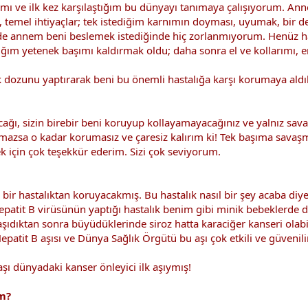
rafımı ve ilk kez karşılaştığım bu dünyayı tanımaya çalışıyorum.
t, temel ihtiyaçlar; tek istediğim karnımın doyması, uyumak, bi
e annem beni beslemek istediğinde hiç zorlanmıyorum. Henüz ha
ğım yetenek başımı kaldırmak oldu; daha sonra el ve kollarımı, 
ozunu yaptırarak beni bu önemli hastalığa karşı korumaya aldıl
acağı, sizin birebir beni koruyup kollayamayacağınız ve yalnız 
olmazsa o kadar korumasız ve çaresiz kalırım ki! Tek başıma sa
k için çok teşekkür ederim. Sizi çok seviyorum.
eli bir hastalıktan koruyacakmış. Bu hastalık nasıl bir şey acaba
epatit B virüsünün yaptığı hastalık benim gibi minik bebeklerde 
taşıdıktan sonra büyüdüklerinde siroz hatta karaciğer kanseri olabi
patit B aşısı ve Dünya Sağlık Örgütü bu aşı çok etkili ve güvenil
ı dünyadaki kanser önleyici ilk aşıymış!
ım?