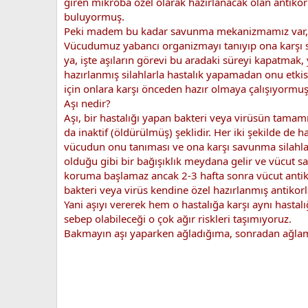
giren mikroba özel olarak hazırlanacak olan antikor
buluyormuş.
Peki madem bu kadar savunma mekanizmamız var, o
Vücudumuz yabancı organizmayı tanıyıp ona karşı sa
ya, işte aşıların görevi bu aradaki süreyi kapatmak
hazırlanmış silahlarla hastalık yapamadan onu etkisi
için onlara karşı önceden hazır olmaya çalışıyormu
Aşı nedir?
Aşı, bir hastalığı yapan bakteri veya virüsün tamamı
da inaktif (öldürülmüş) şeklidir. Her iki şekilde de
vücudun onu tanıması ve ona karşı savunma silahların
olduğu gibi bir bağışıklık meydana gelir ve vücut s
koruma başlamaz ancak 2-3 hafta sonra vücut antiko
bakteri veya virüs kendine özel hazırlanmış antikorla
Yani aşıyı vererek hem o hastalığa karşı aynı hastal
sebep olabileceği o çok ağır riskleri taşımıyoruz.
Bakmayın aşı yaparken ağladığıma, sonradan ağlam