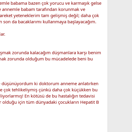
 Annemle babama bazen çok yorucu ve karmaşık gelse
r de annemle babam tarafından korunmak ve
reket yeteneklerim tam gelişmiş değil; daha çok
en son da bacaklarımı kullanmaya başlayacağım.
ar.
savaşmak zorunda kalacağım düşmanlara karşı benim
vaşmak zorunda olduğum bu mücadelede beni bu
 diye düşünüyordum ki doktorum anneme anlatırken
de çok tehlikeliymiş çünkü daha çok küçükken bu
liyorlarmış! En kötüsü de bu hastalığın tedavisi
ir olduğu için tüm dünyadaki çocukların Hepatit B