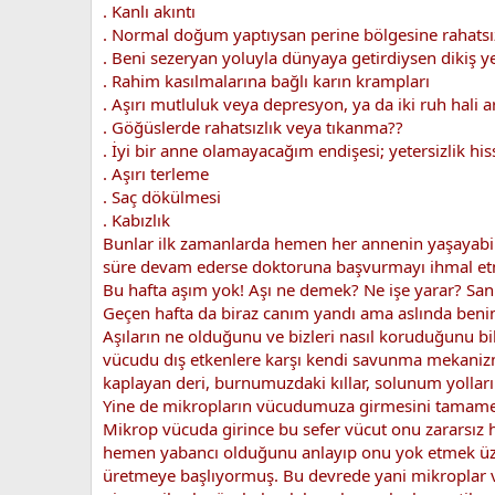
. Kanlı akıntı
. Normal doğum yaptıysan perine bölgesine rahatsız
. Beni sezeryan yoluyla dünyaya getirdiysen dikiş 
. Rahim kasılmalarına bağlı karın krampları
. Aşırı mutluluk veya depresyon, ya da iki ruh hali
. Göğüslerde rahatsızlık veya tıkanma??
. İyi bir anne olamayacağım endişesi; yetersizlik his
. Aşırı terleme
. Saç dökülmesi
. Kabızlık
Bunlar ilk zamanlarda hemen her annenin yaşayabil
süre devam ederse doktoruna başvurmayı ihmal etme
Bu hafta aşım yok! Aşı ne demek? Ne işe yarar? San
Geçen hafta da biraz canım yandı ama aslında benim 
Aşıların ne olduğunu ve bizleri nasıl koruduğunu 
vücudu dış etkenlere karşı kendi savunma mekaniz
kaplayan deri, burnumuzdaki kıllar, solunum yolları
Yine de mikropların vücudumuza girmesini tamam
Mikrop vücuda girince bu sefer vücut onu zararsız 
hemen yabancı olduğunu anlayıp onu yok etmek üzere 
üretmeye başlıyormuş. Bu devrede yani mikroplar vü