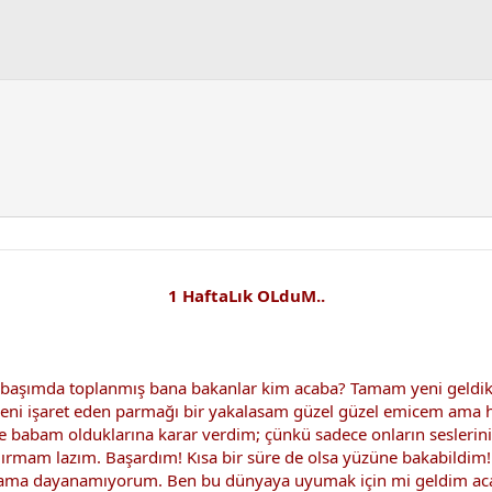
1 HaftaLık OLduM..
i; başımda toplanmış bana bakanlar kim acaba? Tamam yeni gel
u beni işaret eden parmağı bir yakalasam güzel güzel emicem ama
babam olduklarına karar verdim; çünkü sadece onların seslerini 
ırmam lazım. Başardım! Kısa bir süre de olsa yüzüne bakabildim
um ama dayanamıyorum. Ben bu dünyaya uyumak için mi geldim ac