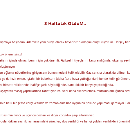
3 HaftaLık OLduM..
lışmaya başladım. Ailemizin yeni bireyi olarak hayatınızın odağını oluşturuyorum. Herşey b
çok önemlisiniz!
işim içinde olması benim için çok önemli. Fiziksel ihtiyaçlarım karşılandığında, okşanıp sev
luşturuyor.
 ağlama nöbetlerine giriyorsam bunun nedeni kolik olabilir. Gaz sancısı olarak da bilinen ko
ya da hızlı emen, iştahlı bir bebeksem (daha fazla hava yuttuğundan) bende kolik görülme olas
ssettirdiklerinde, hafifçe şarkı söylediğinde, bana ılık bir banyo yaptırdığında,
imi okşayarak masaj yaptıklarında rahatlıyorum. Beni daha sık beslemek, mümkün olduğunca se
ımın belli bir şema çerçevesinde ve zamanlamasına uygun bir şekilde yapılması gerekiyor. Han
 aşımın ikinci ve üçüncü dozları ve diğer çocukluk çağı aılarım var.
ygulandıkları yaş, iki aşı arasındaki süre, kaç doz verildiği ve hangi yoldan verildikleri öneml