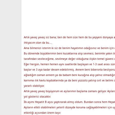
Artık yavaş yavaş siz bana; ben de hem size hem de bu yepyeni dünyaya a
ihtiyacım olan da bu....
Ama bilmenizi isterim ki siz de benim hayatımın odağısınız ve benim için 
Bu dönemde büyüklerimin beni kucaklarına alıp sevmesi, benimle yakın ilet
tarafından sevileceğime, sevilmeye değer olduğuma ilişkin temel güveni o
Eğer hergün, hemen hemen aynı saatlerde başlayan ve 1-3 saat arası süren
başlar ve 3 aya kadar devam edebilirmiş. Annem beni biberonla besliyorsa 
ağladığım zaman annem ya da babam beni kucağına alıp yalnız olmadığımı hi
karnıma ılık havlu koyduklarında ya da beni yüzüstü yatırıp sırt ve bel
yararlı olabiliyor.
Artık yavaş yavaş büyüyorum ve aşılarımın başlama zamanı geliyor. Aşılar
yol gösterici olacaktır.
İlk aşımı Hepatit B aşısı yaptırarak almış oldum. Bundan sonra hem Hepatit
Aşıların etkili olabilmeleri yeterli düzeyde koruma sağlayabilmeleri için u
etkinliği açısından önem taşır.