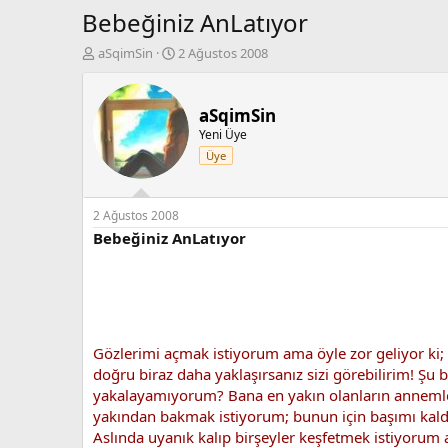
Bebeğiniz AnLatıyor
K
B
aSqimSin
2 Ağustos 2008
o
a
n
ş
b
l
aSqimSin
u
a
Yeni Üye
y
n
Üye
u
g
b
ı
a
ç
ş
t
2 Ağustos 2008
l
a
Bebeğiniz AnLatıyor
a
r
t
i
a
h
n
i
Gözlerimi açmak istiyorum ama öyle zor geliyor k
doğru biraz daha yaklaşırsanız sizi görebilirim! Ş
yakalayamıyorum? Bana en yakın olanların annemle 
yakından bakmak istiyorum; bunun için başımı kald
Aslında uyanık kalıp birşeyler keşfetmek istiyor