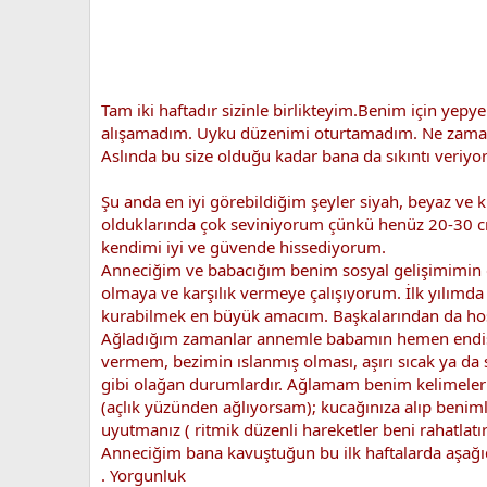
Tam iki haftadır sizinle birlikteyim.Benim için y
alışamadım. Uyku düzenimi oturtamadım. Ne zama
Aslında bu size olduğu kadar bana da sıkıntı veri
Şu anda en iyi görebildiğim şeyler siyah, beyaz ve
olduklarında çok seviniyorum çünkü henüz 20-30 c
kendimi iyi ve güvende hissediyorum.
Anneciğim ve babacığım benim sosyal gelişimimin d
olmaya ve karşılık vermeye çalışıyorum. İlk yılımda
kurabilmek en büyük amacım. Başkalarından da hoşl
Ağladığım zamanlar annemle babamın hemen endişe
vermem, bezimin ıslanmış olması, aşırı sıcak ya da
gibi olağan durumlardır. Ağlamam benim kelimelerim
(açlık yüzünden ağlıyorsam); kucağınıza alıp benim
uyutmanız ( ritmik düzenli hareketler beni rahatlatır)
Anneciğim bana kavuştuğun bu ilk haftalarda aşağıd
. Yorgunluk