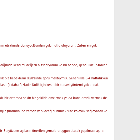
enim etrafımda dönüyor.Bundan çok mutlu oluyorum. Zaten en çok
ildiğimde kendimi değerli hissediyorum ve bu bende, genellikle insanlar
lik biz bebeklerin %20'sinde görülmekteymiş. Genenlikle 3-4 haftalıkken
ılığı daha fazladır. Kolik için kesin bir tedavi yöntemi yok ancak
ssiz bir ortamda sakin bir şekilde emzirmek ya da bana emzik vermek de
gi aşılarımın, ne zaman yapılacağını bilmek size kolaylık sağlayacak ve
idir. Bu yüzden aşıların önerilen şemalara uygun olarak yapılması aşının