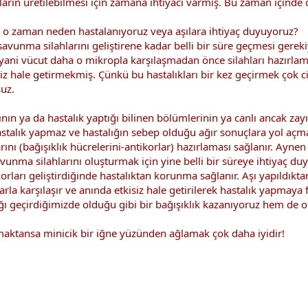
ların üretilebilmesi için zamana ihtiyacı varmış. Bu zaman içind
 zaman neden hastalanıyoruz veya aşılara ihtiyaç duyuyoruz?
vunma silahlarını geliştirene kadar belli bir süre geçmesi gerek
, yani vücut daha o mikropla karşılaşmadan önce silahları hazırl
z hale getirmekmiş. Çünkü bu hastalıkları bir kez geçirmek çok cid
şuz.
nın ya da hastalık yaptığı bilinen bölümlerinin ya canlı ancak zay
 hastalık yapmaz ve hastalığın sebep olduğu ağır sonuçlara yol açma
ı (bağışıklık hücrelerini-antikorlar) hazırlaması sağlanır. Aynen 
avunma silahlarını oluşturmak için yine belli bir süreye ihtiyaç d
rları geliştirdiğinde hastalıktan korunma sağlanır. Aşı yapıldık
rla karşılaşır ve anında etkisiz hale getirilerek hastalık yapmaya 
ığı geçirdiğimizde olduğu gibi bir bağışıklık kazanıyoruz hem de o 
aktansa minicik bir iğne yüzünden ağlamak çok daha iyidir!