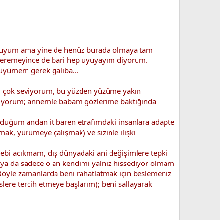
mutluyum ama yine de henüz burada olmaya tam
eremeyince de bari hep uyuyayım diyorum.
büyümem gerek galiba...
meyi çok seviyorum, bu yüzden yüzüme yakın
eviyorum; annemle babam gözlerime baktığında
ğduğum andan itibaren etrafımdaki insanlara adapte
mak, yürümeye çalışmak) ve sizinle ilişki
i acıkmam, dış dünyadaki ani değişimlere tepki
m ya da sadece o an kendimi yalnız hissediyor olmam
 Böyle zamanlarda beni rahatlatmak için beslemeniz
lere tercih etmeye başlarım); beni sallayarak