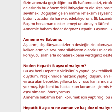
Sizin aranızda geçirdiğim bu ilk haftamda sizi, et
de aslında bu dönemdeki ihtiyaçlarım oldukça basi
sevilmek. Doğuştan gelen emme refleksim sayesind
bütün vücudumla hareket edebiliyorum. İlk kazandı
Başımı herzaman desteklemeyi unutmayın lütfen!
Annemle babam doğar doğmaz Hepatit B aşımın ilk d
Anneme ve Babama:
Aşılarım; dış dünyada sizlerin desteğinizin olamay
kalkanlarım ve savunma silahlarım olacak! Onlar 
koruyucu silahlarla donatarak bana verdiğiniz deste
Neden Hepatit B aşısı olmalıyım?
Bu aşı beni Hepatit B virüsünün yaptığı çok tehlik
duydum. Yetişkinlerde hastalık yaptığı düşünülen H
virüsü alan bebekler, yıllarca bu virüsü kanlarında 
yokmuş. İşte beni bu hastalıktan korumak içinmiş He
aşısı olmasını öneriyormuş.
Annemle babamın beni korumak için yaptırdığı bu aş
Hepatit B aşısını ne zaman ve kaç doz olmalıy