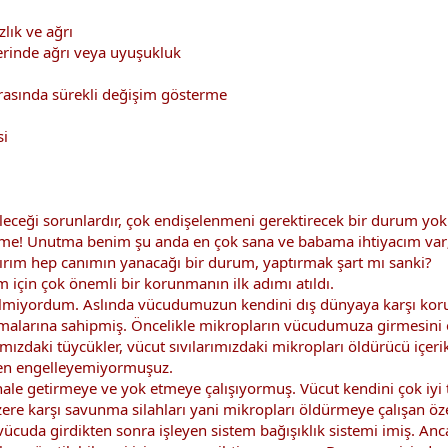
lık ve ağrı
yerinde ağrı veya uyuşukluk
 arasında sürekli değişim gösterme
si
eceği sorunlardır, çok endişelenmeni gerektirecek bir durum yok
! Unutma benim şu anda en çok sana ve babama ihtiyacım var; si
ırım hep canımın yanacağı bir durum, yaptırmak şart mı sanki?
için çok önemli bir korunmanın ilk adımı atıldı.
bilmiyordum. Aslında vücudumuzun kendini dış dünyaya karşı kor
malarına sahipmiş. Öncelikle mikropların vücudumuza girmesini
mızdaki tüycükler, vücut sıvılarımızdaki mikropları öldürücü içe
en engelleyemiyormuşuz.
hale getirmeye ve yok etmeye çalışıyormuş. Vücut kendini çok iyi 
karşı savunma silahları yani mikropları öldürmeye çalışan özel h
cuda girdikten sonra işleyen sistem bağışıklık sistemi imiş. An