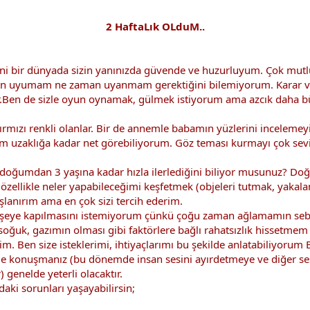
2 HaftaLık OLduM..
epyeni bir dünyada sizin yanınızda güvende ve huzurluyum. Çok 
n uyumam ne zaman uyanmam gerektiğini bilemiyorum. Karar v
yor.Ben de sizle oyun oynamak, gülmek istiyorum ama azcık daha 
 kırmızı renkli olanlar. Bir de annemle babamın yüzlerini incele
m uzaklığa kadar net görebiliyorum. Göz teması kurmayı çok s
oğumdan 3 yaşına kadar hızla ilerlediğini biliyor musunuz? Do
 özellikle neler yapabileceğimi keşfetmek (objeleri tutmak, yakala
anırım ama en çok sizi tercih ederim.
ye kapılmasını istemiyorum çünkü çoğu zaman ağlamamın sebeb
 soğuk, gazımın olması gibi faktörlere bağlı rahatsızlık hissetme
. Ben size isteklerimi, ihtiyaçlarımı bu şekilde anlatabiliyorum
le konuşmanız (bu dönemde insan sesini ayırdetmeye ve diğer ses
 genelde yeterli olacaktır.
aki sorunları yaşayabilirsin;