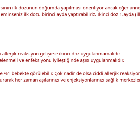
 aşısının ilk dozunun doğumda yapılması öneriliyor ancak eğer an
 eminseniz ilk dozu birinci ayda yaptırabiliriz. İkinci doz 1.ayda (
 allerjik reaksiyon gelişirse ikinci doz uygulanmamalıdır.
telenmeli ve enfeksiyonu iyileştiğinde aşısı uygulanmalıdır.
se %1 bebekte görülebilir. Çok nadir de olsa ciddi allerjik reaksiyo
urarak her zaman aşılarınızı ve enjeksiyonlarınızı sağlık merkezler