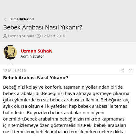
Bilmedikleriniz
Bebek Arabası Nasıl Yıkanır?
K
B
Uzman SühaN
12 Mart 2016
o
a
n
ş
Uzman SühaN
b
l
Administrator
u
a
y
n
u
g
12 Mart 2016
#1
b
ı
Bebek Arabası Nasıl Yıkanır?
a
ç
ş
t
Bebeğinizi kolay ve konforlu taşımanın yollarından biride
l
a
bebek arabalarıdır.Bebeğinizi hava almaya gezmeye çıkarma
a
r
gibi eylemlerde en sık bebek arabası kullanılır..Bebeğiniz kaç
t
i
aylık olursa olsun eli kıyafetleri hep bebek arabası ile temas
a
h
halindedir .Bu yüzden bebek arabalarının hijyeni
n
i
önemlidir.Bebek arabalrını bebeğinizin mikrop kapmaması
için temizlemeye özen göstermelisiniz.Peki bebek arabaları
nasıl temizlenir,bebek arabaları temzilenirken nelere dikkat