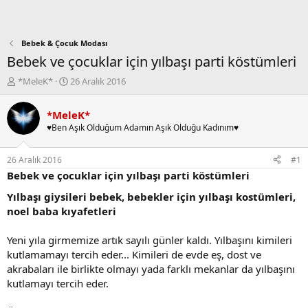
Bebek & Çocuk Modası
Bebek ve çocuklar için yılbaşı parti köstümleri
K
B
*MeleK*
26 Aralık 2016
o
a
n
ş
*MeleK*
b
l
♥Ben Aşık Olduğum Adamın Aşık Olduğu Kadınım♥
u
a
y
n
u
g
26 Aralık 2016
#1
b
ı
Bebek ve çocuklar için yılbaşı parti köstümleri
a
ç
ş
t
Yılbaşı giysileri bebek, bebekler için yılbaşı kostümleri,
l
a
noel baba kıyafetleri
a
r
t
i
Yeni yıla girmemize artık sayılı günler kaldı. Yılbaşını kimileri
a
h
kutlamamayı tercih eder... Kimileri de evde eş, dost ve
n
i
akrabaları ile birlikte olmayı yada farklı mekanlar da yılbaşını
kutlamayı tercih eder.