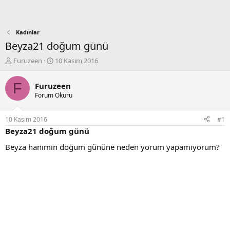
Kadınlar
Beyza21 doğum günü
K
B
Furuzeen
10 Kasım 2016
o
a
n
ş
F
Furuzeen
b
l
Forum Okuru
u
a
y
n
u
g
10 Kasım 2016
#1
b
ı
Beyza21 doğum günü
a
ç
ş
t
Beyza hanımın doğum gününe neden yorum yapamıyorum?
l
a
a
r
t
i
a
h
n
i