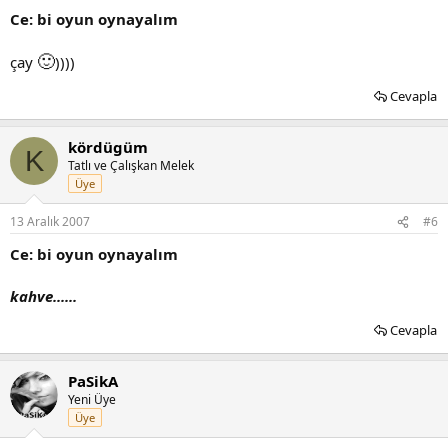
Ce: bi oyun oynayalım
🙂
çay
))))
Cevapla
kördügüm
K
Tatlı ve Çalışkan Melek
Üye
13 Aralık 2007
#6
Ce: bi oyun oynayalım
kahve......
Cevapla
PaSikA
Yeni Üye
Üye