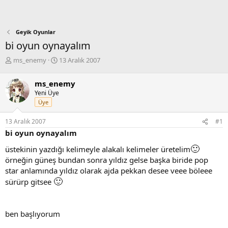
Geyik Oyunlar
bi oyun oynayalım
K
B
ms_enemy
13 Aralık 2007
o
a
n
ş
ms_enemy
b
l
Yeni Üye
u
a
Üye
y
n
u
g
13 Aralık 2007
#1
b
ı
bi oyun oynayalım
a
ç
ş
t
🙂
üstekinin yazdığı kelimeyle alakalı kelimeler üretelim
l
a
örneğin güneş bundan sonra yıldız gelse başka biride pop
a
r
t
i
star anlamında yıldız olarak ajda pekkan desee veee böleee
a
h
🙂
sürürp gitsee
n
i
ben başlıyorum