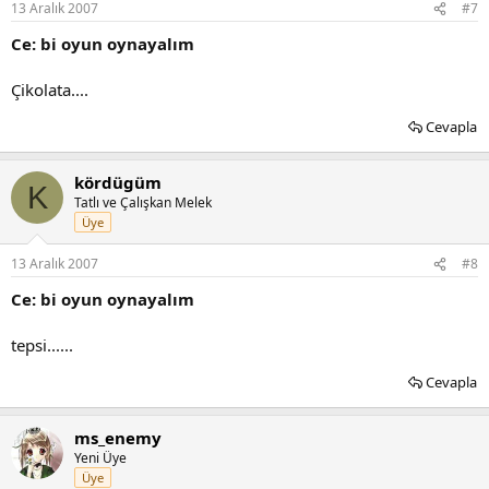
13 Aralık 2007
#7
Ce: bi oyun oynayalım
Çikolata....
Cevapla
kördügüm
K
Tatlı ve Çalışkan Melek
Üye
13 Aralık 2007
#8
Ce: bi oyun oynayalım
tepsi......
Cevapla
ms_enemy
Yeni Üye
Üye