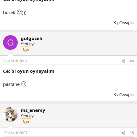
🙂
börek
)))
Cevapla
gülgüzeli
G
Yeni Üye
Üye
13 Aralık 2007
#4
Ce: bi oyun oynayalım
🙂
pastane
Cevapla
ms_enemy
Yeni Üye
Üye
13 Aralık 2007
#5