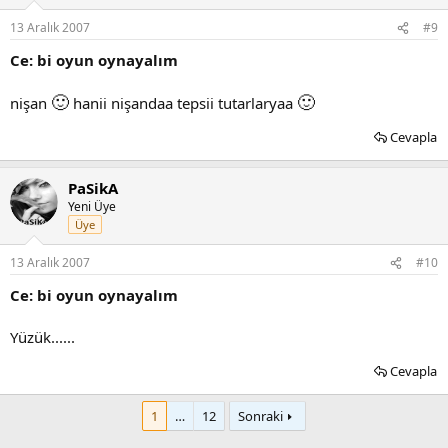
13 Aralık 2007
#9
Ce: bi oyun oynayalım
🙂
🙂
nişan
hanii nişandaa tepsii tutarlaryaa
Cevapla
PaSikA
Yeni Üye
Üye
13 Aralık 2007
#10
Ce: bi oyun oynayalım
Yüzük......
Cevapla
1
…
12
Sonraki