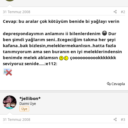
31 Temmuz 2008
#2
Cevap: bu aralar çok kötüyüm benide bi yağlayı verin
😀
depresyondayımın anlamını ii bilenlerdenim
Dur
ben şimdi yağlarım seni..Ecegeciğim takma her şeyi
kafana..bak bizlesin,meleklermekanlısın..hatta fazla
tanımıyorum ama sen buranın en iyi meleklerindensin
benimde melek ablamsın
çooooooooookkkkkkk
seviyoruz senide.....:e112:
Cevapla
*jellibon*
Daimi Üye
Üye
31 Temmuz 2008
#3