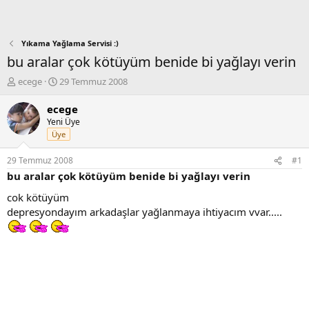
Yıkama Yağlama Servisi :)
bu aralar çok kötüyüm benide bi yağlayı verin
K
B
ecege
29 Temmuz 2008
o
a
n
ş
ecege
b
l
Yeni Üye
u
a
Üye
y
n
u
g
29 Temmuz 2008
#1
b
ı
bu aralar çok kötüyüm benide bi yağlayı verin
a
ç
ş
t
cok kötüyüm
l
a
depresyondayım arkadaşlar yağlanmaya ihtiyacım vvar.....
a
r
t
i
a
h
n
i