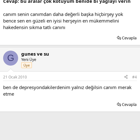
Cevap: bu aralar çok kötüyüm benide bi yağlayı verin
canım senin canımdan daha değerli başka hiçbirşey yok
bence sen en güzeli en iyisi herşeyin en mükemmelini
hakedensin sıkma tatlı canını
Cevapla
gunes ve su
G
Yeni Üye
Üye
21 Ocak 2010
#4
ben de depresyondakilerdenim yalnız değilsin canım merak
etme
Cevapla