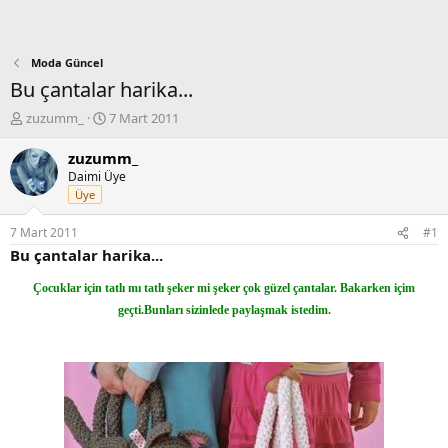
Moda Güncel
Bu çantalar harika...
K
B
zuzumm_
7 Mart 2011
o
a
n
ş
zuzumm_
b
l
Daimi Üye
u
a
Üye
y
n
u
g
7 Mart 2011
#1
b
ı
Bu çantalar harika...
a
ç
ş
t
Çocuklar için tatlı mı tatlı şeker mi şeker çok güzel çantalar. Bakarken içim
l
a
geçti.Bunları sizinlede paylaşmak istedim.
a
r
t
i
a
h
n
i