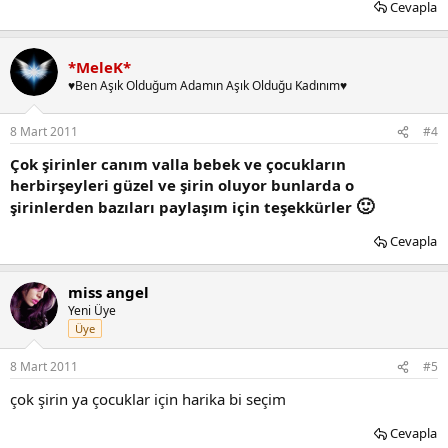
Cevapla
*MeleK*
♥Ben Aşık Olduğum Adamın Aşık Olduğu Kadınım♥
8 Mart 2011
#4
Çok şirinler canım valla bebek ve çocukların
herbirşeyleri güzel ve şirin oluyor bunlarda o
🙂
şirinlerden bazıları paylaşım için teşekkürler
Cevapla
miss angel
Yeni Üye
Üye
8 Mart 2011
#5
çok şirin ya çocuklar için harika bi seçim
Cevapla