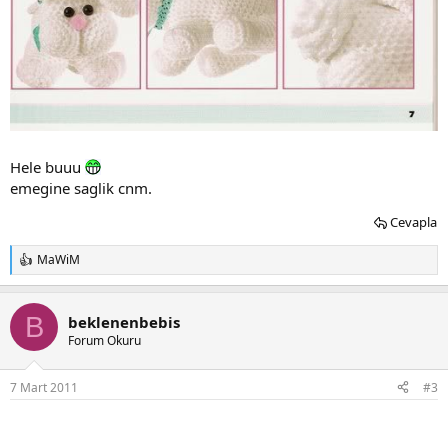
Hele buuu
emegine saglik cnm.
Cevapla
MaWiM
T
e
p
k
B
beklenenbebis
i
Forum Okuru
l
e
r
7 Mart 2011
#3
: