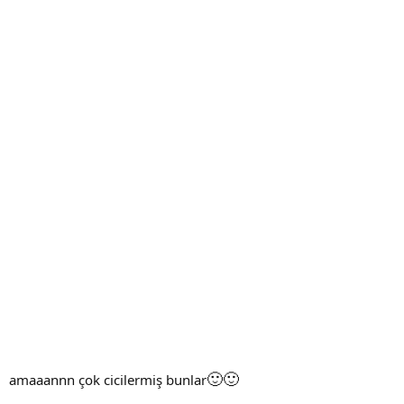
🙂
🙂
amaaannn çok cicilermiş bunlar