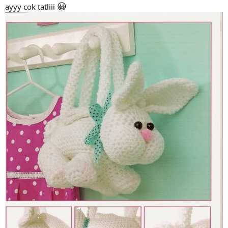
😀
ayyy cok tatliii