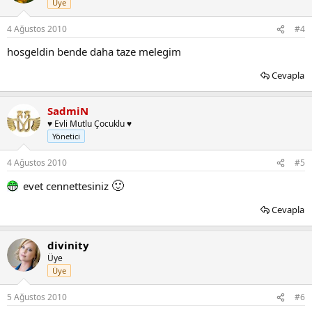
Üye
4 Ağustos 2010
#4
hosgeldin bende daha taze melegim
Cevapla
SadmiN
♥ Evli Mutlu Çocuklu ♥
Yönetici
4 Ağustos 2010
#5
🙂
evet cennettesiniz
Cevapla
divinity
Üye
Üye
5 Ağustos 2010
#6