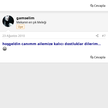
Cevapla
gamselim
Mekanın en şık Meleği
Üye
23 Ağustos 2010
#7
hoşgeldin canımm ailemize kalıcı dostluklar dilerim...
😀
Cevapla