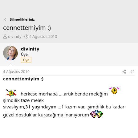
Bilmedikleriniz
cennettemiyim :)
K
B
divinity
4 Ağustos 2010
o
a
n
ş
divinity
b
l
Üye
u
a
Üye
y
n
u
g
4 Ağustos 2010
#1
b
ı
cennettemiyim :)
a
ç
ş
t
l
a
herkese merhaba ....artık bende meleğim
a
r
şimdilik taze melek
t
i
sivaslıyım,31 yaşındayım ...1 kızım var...şimdilik bu kadar
a
h
n
i
güzel dostluklar kuracağıma inanıyorum