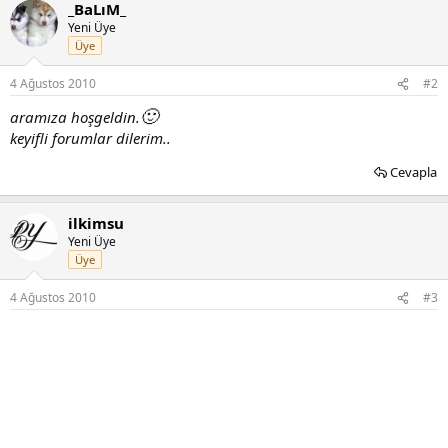
_BaLıM_
Yeni Üye
Üye
4 Ağustos 2010
#2
🙂
aramıza hoşgeldin.
keyifli forumlar dilerim..
Cevapla
ilkimsu
Yeni Üye
Üye
4 Ağustos 2010
#3