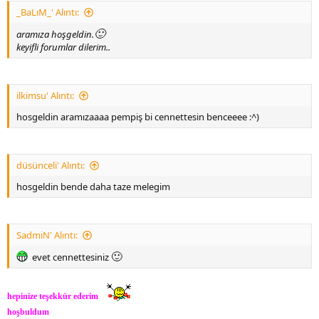
_BaLıM_' Alıntı:
🙂
aramıza hoşgeldin.
keyifli forumlar dilerim..
ilkimsu' Alıntı:
hosgeldin aramızaaaa pempiş bi cennettesin benceeee :^)
düsünceli' Alıntı:
hosgeldin bende daha taze melegim
SadmiN' Alıntı:
🙂
evet cennettesiniz
hepinize teşekkür ederim
hoşbuldum