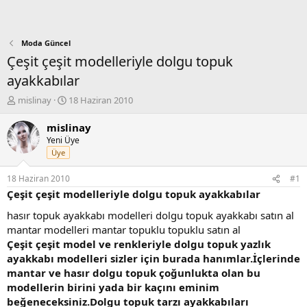
Moda Güncel
Çeşit çeşit modelleriyle dolgu topuk
ayakkabılar
K
B
mislinay
18 Haziran 2010
o
a
n
ş
mislinay
b
l
Yeni Üye
u
a
Üye
y
n
u
g
18 Haziran 2010
#1
b
ı
Çeşit çeşit modelleriyle dolgu topuk ayakkabılar
a
ç
ş
t
hasır topuk ayakkabı modelleri dolgu topuk ayakkabı satın al
l
a
mantar modelleri mantar topuklu topuklu satın al
a
r
Çeşit çeşit model ve renkleriyle dolgu topuk yazlık
t
i
ayakkabı modelleri sizler için burada hanımlar.İçlerinde
a
h
mantar ve hasır dolgu topuk çoğunlukta olan bu
n
i
modellerin birini yada bir kaçını eminim
beğeneceksiniz.Dolgu topuk tarzı ayakkabıları