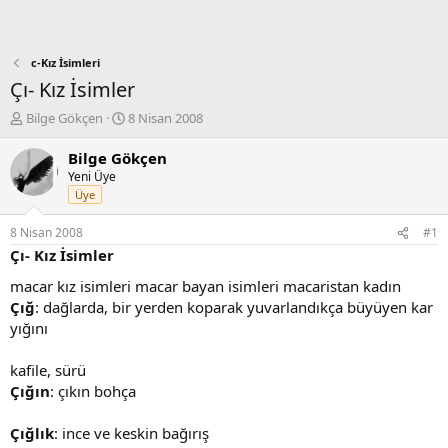
c-Kız İsimleri
Çı- Kız İsimler
K
B
Bilge Gökçen
8 Nisan 2008
o
a
n
ş
Bilge Gökçen
b
l
Yeni Üye
u
a
Üye
y
n
u
g
8 Nisan 2008
#1
b
ı
Çı- Kız İsimler
a
ç
ş
t
macar kız isimleri macar bayan isimleri macaristan kadın
l
a
Çığ
: dağlarda, bir yerden koparak yuvarlandıkça büyüyen kar
a
r
yığını
t
i
a
h
kafile, sürü
n
i
Çığın
: çıkın bohça
Çığlık
: ince ve keskin bağırış