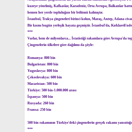
kuzeye yönelmiş, Kafkaslar, Karadeniz, Orta Avrupa, Balkanlar hattını i
hemen her yerde topluluğun bir bölümü kalmıştır.
İstanbul, Trakya çingeneleri birinci kolun, Maraş, Antep, Adana civarı
Bir kısmı bugün yerleşik hayata geçmiştir. İstanbul'da, Kırklareli'nde 
***
Varlar, hem de milyonlarca... İstatistiği rakamlara göre Avrupa'da t
Çingenelerin ülkelere göre dağılımı da şöyle:
Romanya: 800 bin
Bulgaristan: 800 bin
Yugoslavya: 800 bin
Çekoslovakya: 600 bin
Macaristan: 500 bin
Türkiye: 500 bin-1.000.000 arası
İspanya: 500 bin
Rusyada: 260 bin
Fransa: 250 bin
500 bin rakamının Türkiye'deki çingenelerin gerçek rakamı yansıttığı
***