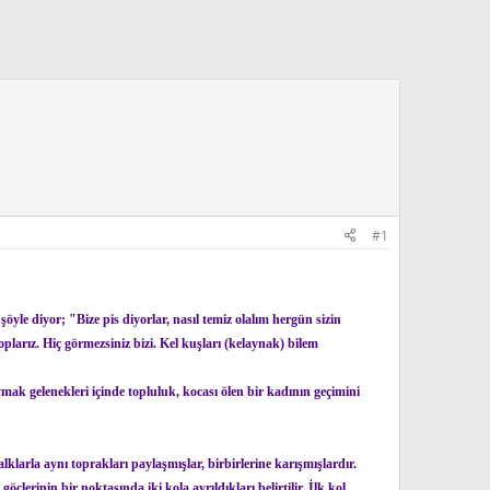
#1
 şöyle diyor; "Bize pis diyorlar, nasıl temiz olalım hergün sizin
plarız. Hiç görmezsiniz bizi. Kel kuşları (kelaynak) bilem
ymak gelenekleri içinde topluluk, kocası ölen bir kadının geçimini
lklarla aynı toprakları paylaşmışlar, birbirlerine karışmışlardır.
lerinin bir noktasında iki kola ayrıldıkları belirtilir. İlk kol,