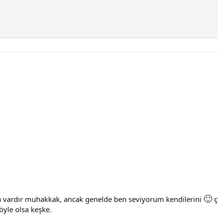
🙂
 da vardır muhakkak, ancak genelde ben seviyorum kendilerini
ç
yle olsa keşke.