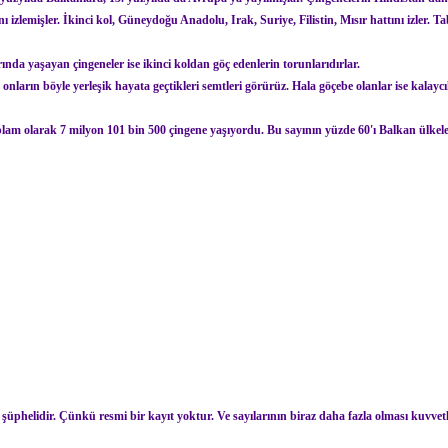
zlemişler. İkinci kol, Güneydoğu Anadolu, Irak, Suriye, Filistin, Mısır hattını izler. Ta
nda yaşayan çingeneler ise ikinci koldan göç edenlerin torunlarıdırlar.
onların böyle yerleşik hayata geçtikleri semtleri görürüz. Hala göçebe olanlar ise kalaycıl
oplam olarak 7 milyon 101 bin 500 çingene yaşıyordu. Bu sayının yüzde 60'ı Balkan ülkel
 şüphelidir. Çünkü resmi bir kayıt yoktur. Ve sayılarının biraz daha fazla olması kuvvet