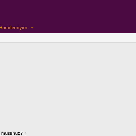
Hamilemiyim
or musunuz ?