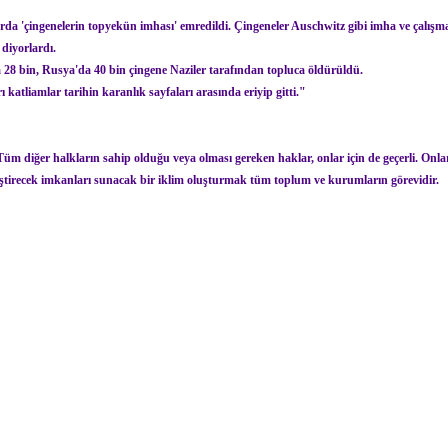
arda 'çingenelerin topyekün imhası' emredildi. Çingeneler Auschwitz gibi imha ve çalış
 diyorlardı.
28 bin, Rusya'da 40 bin çingene Naziler tarafından topluca öldürüldü.
katliamlar tarihin karanlık sayfaları arasında eriyip gitti."
Tüm diğer halkların sahip olduğu veya olması gereken haklar, onlar için de geçerli. Onlar
eliştirecek imkanları sunacak bir iklim oluşturmak tüm toplum ve kurumların görevidir.