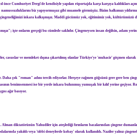
yıl önce Cumhuriyet Dergi'de kendisiyle yapılan röportajda karşı karşıya kaldıkları açma
n namussuzluklarını biz yapıyormuşuz gibi muamele görmüşüz. Bizim halkımızı yıldırmış
çingeneliğimizi inkara kalkışmışız. Maddi gücümüz yok, eğitimimiz yok, kültürümüzü d
mışız"; işte onların gerçeği bu cümlede saklıdır. Çingeneysen insan değilsin, adam yer
er, casuslar ve memleket dışına çıkartılmış olanlar Türkiye'ye 'muhacir' göçmen olarak 
r. Daha çok "roman" adını tercih ediyorlar. Herşeye rağmen göğsünü gere gere ben çing
ılmasının benimsenmesi ise bir yerde inkara bulunmuş yumuşak bir kılıf yerine geçiyo
ısı ağır basıyor.
du. Alman diktatörünün Yahudiler için ateşlediği fırınların bacalarından çingene dumanla
rında yakıldı veya 'tıbbi deneylerde kobay' olarak kullanıldı. Naziler yalnız çingenele