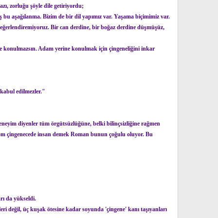
zı, zorluğu şöyle dile getiriyordu;
 bu aşağılanma. Bizim de bir dil yapımız var. Yaşama biçimimiz var.
eğerlendiremiyoruz. Bir can derdine, bir boğaz derdine düşmüşüz,
ine konulmazsın. Adam yerine konulmak için çingeneliğini inkar
kabul edilmezler."
eneyim diyenler tüm örgütsüzlüğüne, belki bilinçsizliğine rağmen
r. Rom çingenecede insan demek Roman bunun çoğulu oluyor. Bu
rı da yükseldi.
ri değil, üç kuşak ötesine kadar soyunda 'çingene' kanı taşıyanları