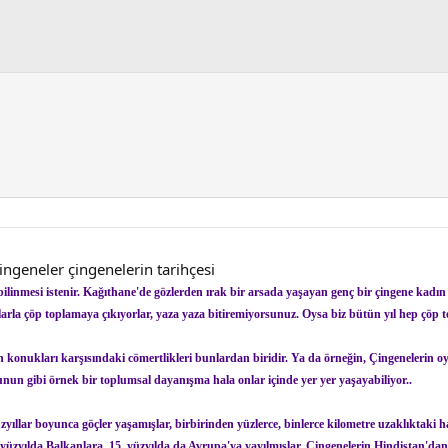
çingeneler çingenelerin tarihçesi
öyle bilinmesi istenir. Kağıthane'de gözlerden ırak bir arsada yaşayan genç bir çingene kadın
arla çöp toplamaya çıkıyorlar, yaza yaza bitiremiyorsunuz. Oysa biz bütün yıl hep çöp to
ğin konukları karşısındaki cömertlikleri bunlardan biridir. Ya da örneğin, Çingenelerin o
nun gibi örnek bir toplumsal dayanışma hala onlar içinde yer yer yaşayabiliyor..
üzyıllar boyunca göçler yaşamışlar, birbirinden yüzlerce, binlerce kilometre uzaklıktaki ha
yüzyılda Balkanlara, 15. yüzyılda da Avrupa'ya yayılmışlar. Çingenelerin Hindistan'dan göç