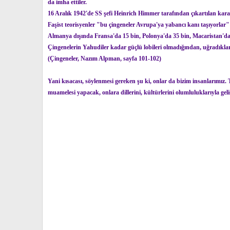
da imha ettiler.
16 Aralık 1942'de SS şefi Heinrich Himmer tarafından çıkartılan kar
Faşist teorisyenler "bu çingeneler Avrupa'ya yabancı kanı taşıyorlar"
Almanya dışında Fransa'da 15 bin, Polonya'da 35 bin, Macaristan'da 
Çingenelerin Yahudiler kadar güçlü lobileri olmadığından, uğradıkları 
(Çingeneler, Nazım Alpman, sayfa 101-102)
Yani kısacası, söylenmesi gereken şu ki, onlar da bizim insanlarımız. 
muamelesi yapacak, onlara dillerini, kültürlerini olumluluklarıyla g