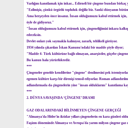
Varlığını kanıtlamak için inkar... Edirneli bir çingene bundan birkaç 
"Ezilmişiz, çünkü örgütlü topluluk değiliz biz. Sanki dünyanın bütü
Ama herşeyden önce insanız. İnsan olduğumuzu kabul ettirmek için, 
öyle de gidiyoruz."
"İnsan olduğumuzu kabul ettirmek için, çingeneliğimizi inkara kalkış
edeceksin.
Devlet onları yok saymakla kalmıyor, zararlı, tehlikeli görüyor.
1934 yılında çıkarılan İskan Kanunu'ndaki bir madde şöyle diyor;
"Madde 4- Türk kültürüne bağlı olmayan, anarşistler, göçebe çingenel
Bu kanun hala yürürlüktedir.
***
Çingeneler genelde kendilerine "çingene" denilmesini pek istemiyorla
egemen kültüre karşı bir direnişi temsil ediyorlar. Roman adlandır
adlandırmada da çingenelerin yine "insan olduklarını" kanıtlama kayg
***
2. DÜNYA SAVAŞINDA ‘ÇİNGENE’ DRAMI
GAZ ODALARINDAKİ BİLİNMEYEN ÇİNGENE GERÇEĞİ
"Almanya'da Hitler'in iktidar yılları çingenelerin en kara günleri ol
Faşizm döneminde Almanya ve Avrupa'da yarım milyon çingene gaz odala