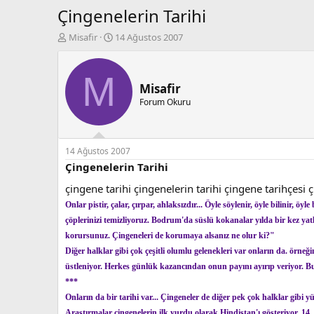
Çingenelerin Tarihi
K
B
Misafir
14 Ağustos 2007
o
a
n
ş
b
l
M
u
a
Misafir
y
n
Forum Okuru
u
g
b
ı
a
ç
ş
t
14 Ağustos 2007
l
a
Çingenelerin Tarihi
a
r
çingene tarihi çingenelerin tarihi çingene tarihçesi 
t
i
a
h
Onlar pistir, çalar, çırpar, ahlaksızdır... Öyle söylenir, öyle bilinir, 
n
i
çöplerinizi temizliyoruz. Bodrum'da süslü kokanalar yılda bir kez yatl
korursunuz. Çingeneleri de korumaya alsanız ne olur ki?"
Diğer halklar gibi çok çeşitli olumlu gelenekleri var onların da. örne
üstleniyor. Herkes günlük kazancından onun payını ayırıp veriyor. Bu
***
Onların da bir tarihi var... Çingeneler de diğer pek çok halklar gibi y
Araştırmalar çingenelerin ilk yurdu olarak Hindistan'ı gösteriyor. 14. 