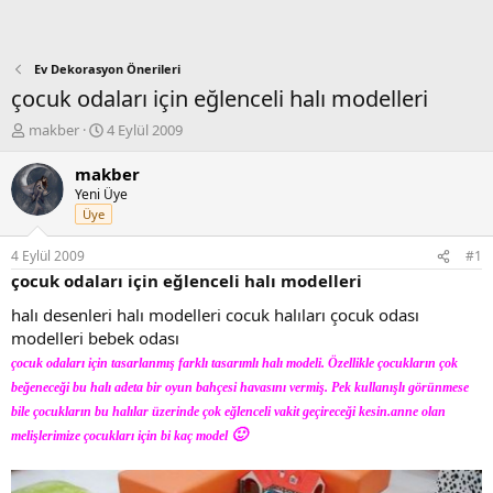
Ev Dekorasyon Önerileri
çocuk odaları için eğlenceli halı modelleri
K
B
makber
4 Eylül 2009
o
a
n
ş
makber
b
l
Yeni Üye
u
a
Üye
y
n
u
g
4 Eylül 2009
#1
b
ı
çocuk odaları için eğlenceli halı modelleri
a
ç
ş
t
halı desenleri halı modelleri cocuk halıları çocuk odası
l
a
modelleri bebek odası
a
r
çocuk odaları için tasarlanmış farklı tasarımlı halı modeli. Özellikle çocukların çok
t
i
a
h
beğeneceği bu halı adeta bir oyun bahçesi havasını vermiş. Pek kullanışlı görünmese
n
i
bile çocukların bu halılar üzerinde çok eğlenceli vakit geçireceği kesin.anne olan
🙂
melişlerimize çocukları için bi kaç model