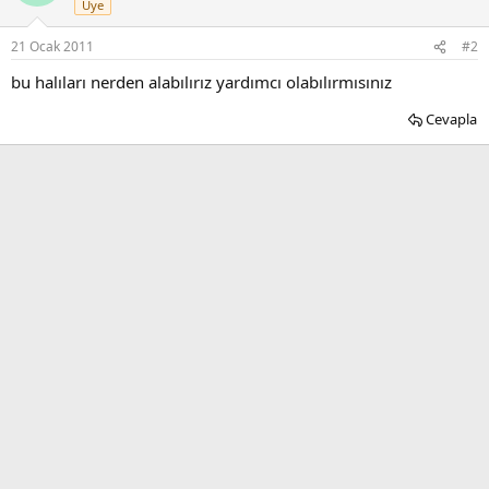
Üye
21 Ocak 2011
#2
bu halıları nerden alabılırız yardımcı olabılırmısınız
Cevapla