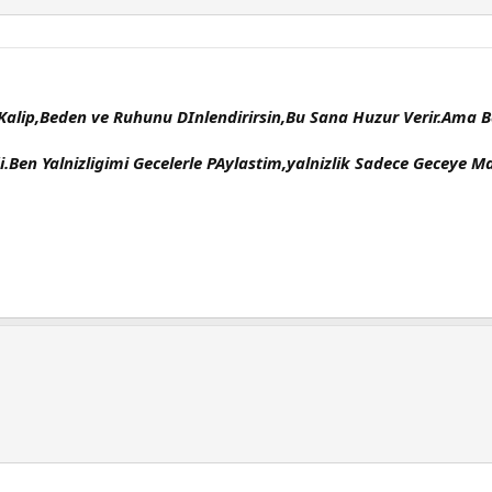
sa Kalip,Beden ve Ruhunu DInlendirirsin,Bu Sana Huzur Verir.Ama 
di.Ben Yalnizligimi Gecelerle PAylastim,yalnizlik Sadece Geceye 