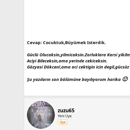
Cevap: Cocuktuk,Büyümek Isterdik.
Güclü Olucaksin,yilmicaksin.Zorluklara Karsi yikil
Aciyi Bileceksin,ama yerinde cekiceksin.
Gözyasi Dökcen!,ama aci cektigin icin degil,gücsüz 
🙂
Şu yazıların son bölümüne bayılıyorum harika
zuzu65
Yeni Üye
Üye