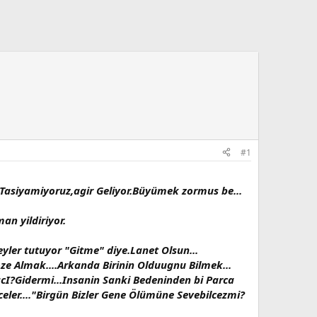
#1
asiyamiyoruz,agir Geliyor.Büyümek zormus be...
an yildiriyor.
ler tutuyor "Gitme" diye.Lanet Olsun...
ze Almak....Arkanda Birinin Olduugnu Bilmek...
cI?Gidermi...Insanin Sanki Bedeninden bi Parca
celer...."Birgün Bizler Gene Ölümüne Sevebilcezmi?