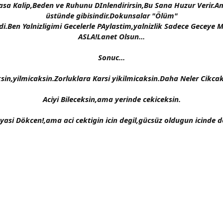
s basa Kalip,Beden ve Ruhunu DInlendirirsin,Bu Sana Huzur Verir.
üstünde gibisindir.Dokunsalar "Ölüm"
zdi.Ben Yalnizligimi Gecelerle PAylastim,yalnizlik Sadece Geceye
ASLA!Lanet Olsun...
Sonuc...
sin,yilmicaksin.Zorluklara Karsi yikilmicaksin.Daha Neler Cikcak 
Aciyi Bileceksin,ama yerinde cekiceksin.
yasi Dökcen!,ama aci cektigin icin degil,gücsüz oldugun icinde de