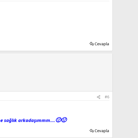
Cevapla
#6
🙂
🙂
ine sağlık arkadaşımmm....
Cevapla