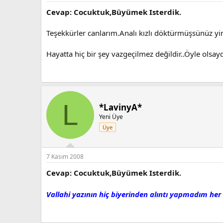
Cevap: Cocuktuk,Büyümek Isterdik.
Teşekkürler canlarım.Analı kızlı döktürmüşsünüz yi
Hayatta hiç bir şey vazgeçilmez değildir..Öyle olsa
L
*LavinyA*
Yeni Üye
Üye
7 Kasım 2008
Cevap: Cocuktuk,Büyümek Isterdik.
Vallahi yazının hiç biyerinden alıntı yapmadım her