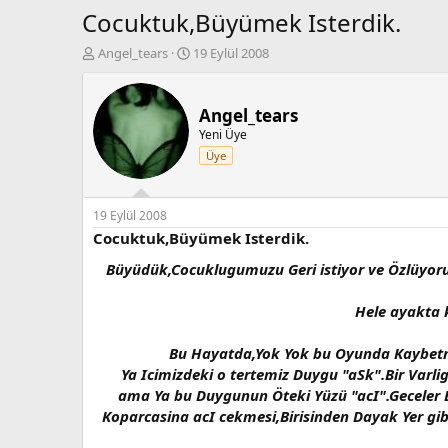
Cocuktuk,Büyümek Isterdik.
K
B
Angel_tears
19 Eylül 2008
o
a
n
ş
b
l
Angel_tears
u
a
Yeni Üye
y
n
Üye
u
g
b
ı
a
ç
ş
t
19 Eylül 2008
l
a
Cocuktuk,Büyümek Isterdik.
a
r
Büyüdük,Cocuklugumuzu Geri istiyor ve Özlüyor
t
i
a
h
n
i
Hele ayakta k
Bu Hayatda,Yok Yok bu Oyunda Kaybetmis
Ya Icimizdeki o tertemiz Duygu "aSk".Bir Varl
ama Ya bu Duygunun Öteki Yüzü "acI".Geceler B
Koparcasina acI cekmesi,Birisinden Dayak Yer gibi