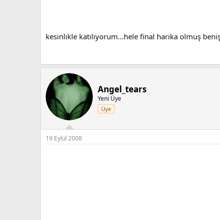
kesinlıkle katılıyorum...hele final harıka olmuş be
Angel_tears
Yeni Üye
Üye
19 Eylül 2008