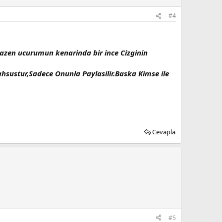
#4
Bazen ucurumun kenarinda bir ince Cizginin
Mahsustur,Sadece Onunla Paylasilir.Baska Kimse ile
Cevapla
#5