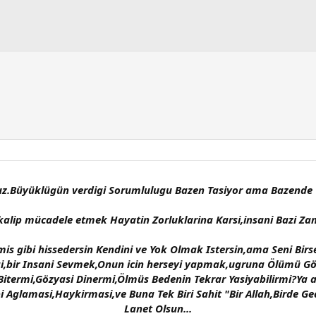
uz.Büyüklügün verdigi Sorumlulugu Bazen Tasiyor ama Bazende T
alip mücadele etmek Hayatin Zorluklarina Karsi,insani Bazi Zam
 gibi hissedersin Kendini ve Yok Olmak Istersin,ama Seni Birsey
igi,bir Insani Sevmek,Onun icin herseyi yapmak,ugruna Ölümü Gö
itermi,Gözyasi Dinermi,Ölmüs Bedenin Tekrar Yasiyabilirmi?Ya a
 Aglamasi,Haykirmasi,ve Buna Tek Biri Sahit "Bir Allah,Birde Ge
Lanet Olsun...