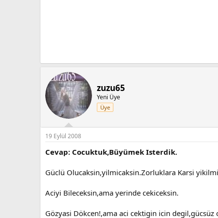
zuzu65
Yeni Üye
Üye
19 Eylül 2008
Cevap: Cocuktuk,Büyümek Isterdik.
Güclü Olucaksin,yilmicaksin.Zorluklara Karsi yikilm
Aciyi Bileceksin,ama yerinde cekiceksin.
Gözyasi Dökcen!,ama aci cektigin icin degil,gücsüz 