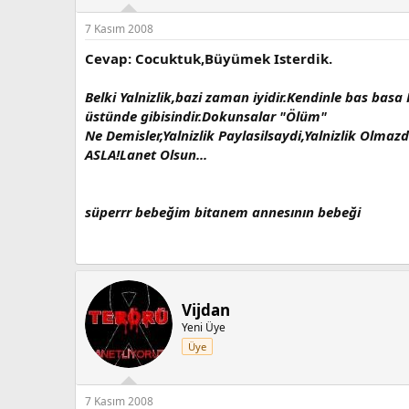
7 Kasım 2008
Cevap: Cocuktuk,Büyümek Isterdik.
Belki Yalnizlik,bazi zaman iyidir.Kendinle bas ba
üstünde gibisindir.Dokunsalar "Ölüm"
Ne Demisler,Yalnizlik Paylasilsaydi,Yalnizlik Olmaz
ASLA!Lanet Olsun...
süperrr bebeğim bitanem annesının bebeği
Vijdan
Yeni Üye
Üye
7 Kasım 2008