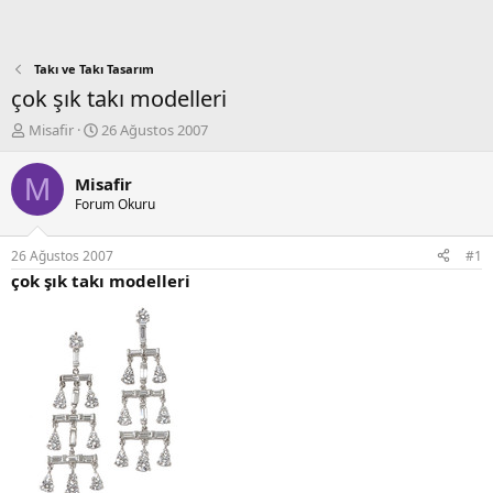
Takı ve Takı Tasarım
çok şık takı modelleri
K
B
Misafir
26 Ağustos 2007
o
a
n
ş
M
Misafir
b
l
Forum Okuru
u
a
y
n
u
g
26 Ağustos 2007
#1
b
ı
çok şık takı modelleri
a
ç
ş
t
l
a
a
r
t
i
a
h
n
i