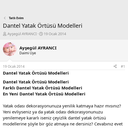
Tatlı Evim
Dantel Yatak Örtüsü Modelleri
K
B
Ayşegül AYRANCI
19 Ocak 2014
o
a
n
ş
Ayşegül AYRANCI
b
l
Daimi Üye
u
a
y
n
u
g
19 Ocak 2014
#1
b
ı
Dantel Yatak Örtüsü Modelleri
a
ç
ş
t
Dantel Yatak Örtüsü Modelleri
l
a
Farklı Dantel Yatak Örtüsü Modelleri
a
r
En Yeni Dantel Yatak Örtüsü Modelleri
t
i
a
h
Yatak odası dekorasyonunuza yenilik katmaya hazır mısınız?
n
i
Yeni evliyseniz ya da yatak odası dekorasyonunuzu
yenilemeye kararlı iseniz çeyizlik dantel yatak örtüsü
modellerine şöyle bir göz atmaya ne dersiniz? Cevabınız evet