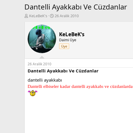
Dantelli Ayakkabı Ve Cüzdanlar
K
B
KeLeBeK's
26 Aralık 2010
o
a
n
ş
b
l
KeLeBeK's
u
a
Daimi Üye
y
n
Üye
u
g
b
ı
a
ç
ş
t
26 Aralık 2010
l
a
Dantelli Ayakkabı Ve Cüzdanlar
a
r
dantelli ayakkabı
t
i
a
h
Dantelli elbiseler kadar dantelli ayakkabı ve cüzdanlarda
n
i