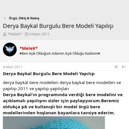
Örgü, Dikiş & Nakış
Derya Baykal Burgulu Bere Modeli Yapılışı
K
B
*MeleK*
4 Mart 2011
o
a
n
ş
*MeleK*
b
l
♥Ben Aşık Olduğum Adamın Aşık Olduğu Kadınım♥
u
a
y
n
u
g
4 Mart 2011
#1
b
ı
Derya Baykal Burgulu Bere Modeli Yapılışı
a
ç
ş
t
derya baykal bere modelleri derya baykal bere modelleri ve
l
a
yapılışı 2011 ve yapılışı yapılışları
a
r
Derya Baykal'ın programında verdiği bere modelini ve
t
i
açıklamalı yapılışını sizler için paylaşıyorum.Beremiz
a
h
oldukça şık ve kullanışlı bir model örgü bere
n
i
modellerinden hoşlanan bayanlara tavsiye ederim.