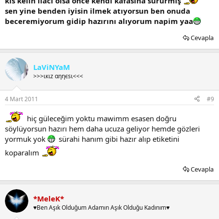
kıs kelin ilacı olsa önce kendi kafasına sürürmiş
sen yine benden iyisin ilmek atıyorsun ben onuda
beceremiyorum gidip hazırını alıyorum napim yaa
Cevapla
LaViNYaM
>>>ιкιz αηηєѕι<<<
4 Mart 2011
#9
hiç güleceğim yoktu mawimm esasen doğru
söylüyorsun hazırı hem daha ucuza geliyor hemde gözleri
yormuk yok
sürahi hanım gibi hazır alıp etiketini
koparalım
Cevapla
*MeleK*
♥Ben Aşık Olduğum Adamın Aşık Olduğu Kadınım♥