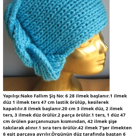
Yapılışı:Nako Fallım Şiş No: 6 28 ilmek başlanır.1 ilmek
düz 1 ilmek ters 47 cm lastik örülüp, kesilerek
kapatılır.8 ilmek başlanır.20 cm 3 ilmek düz, 2 ilmek
ters, 3 ilmek düz örülür.2 parça örülür.1 ters, 1 düz 47
cm örülen parçanınuzun kısmından, 42 ilmek şişe
takılarak alınır.1 sıra ters örülür.42 ilmek 7’şer ilmekten
6 eşit parçaya ayrılır.Örgünün düz tarafında baştan 6