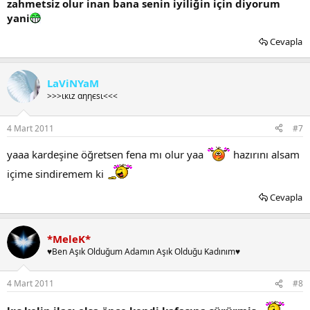
zahmetsiz olur inan bana senin iyiliğin için diyorum
yani
Cevapla
LaViNYaM
>>>ιкιz αηηєѕι<<<
4 Mart 2011
#7
yaaa kardeşine öğretsen fena mı olur yaa
hazırını alsam
içime sindiremem ki
Cevapla
*MeleK*
♥Ben Aşık Olduğum Adamın Aşık Olduğu Kadınım♥
4 Mart 2011
#8