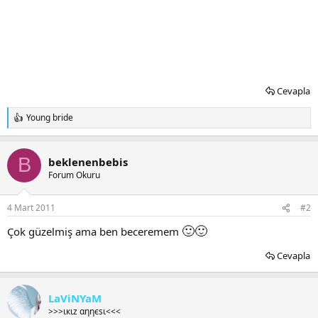
Cevapla
Young bride
T
e
p
k
B
beklenenbebis
i
Forum Okuru
l
e
r
4 Mart 2011
#2
:
🙂
🙂
Çok güzelmiş ama ben beceremem
Cevapla
LaViNYaM
>>>ιкιz αηηєѕι<<<