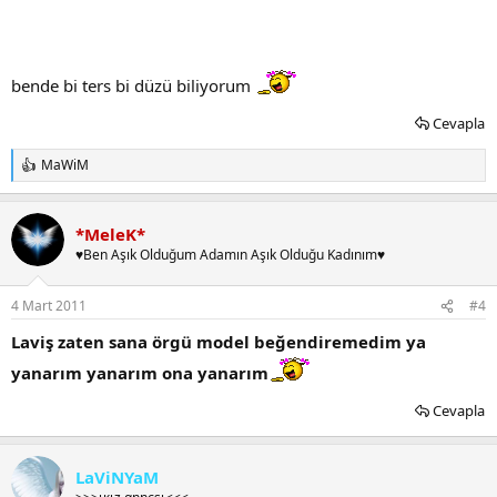
bende bi ters bi düzü biliyorum
Cevapla
MaWiM
T
e
p
k
*MeleK*
i
♥Ben Aşık Olduğum Adamın Aşık Olduğu Kadınım♥
l
e
r
4 Mart 2011
#4
:
Laviş zaten sana örgü model beğendiremedim ya
yanarım yanarım ona yanarım
Cevapla
LaViNYaM