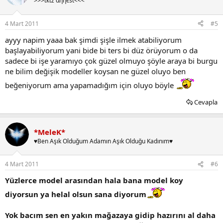
>>>ιкιz αηηєѕι<<<
4 Mart 2011
#5
ayyy napim yaaa bak şimdi şişle ilmek atabiliyorum
başlayabiliyorum yani bide bi ters bi düz örüyorum o da
sadece bi işe yaramıyo çok güzel olmuyo şöyle araya bi burgu
ne bilim değişik modeller koysan ne güzel oluyo ben
beğeniyorum ama yapamadığım için oluyo böyle
Cevapla
*MeleK*
♥Ben Aşık Olduğum Adamın Aşık Olduğu Kadınım♥
4 Mart 2011
#6
Yüzlerce model arasından hala bana model koy
diyorsun ya helal olsun sana diyorum
Yok bacım sen en yakın mağazaya gidip hazırını al daha