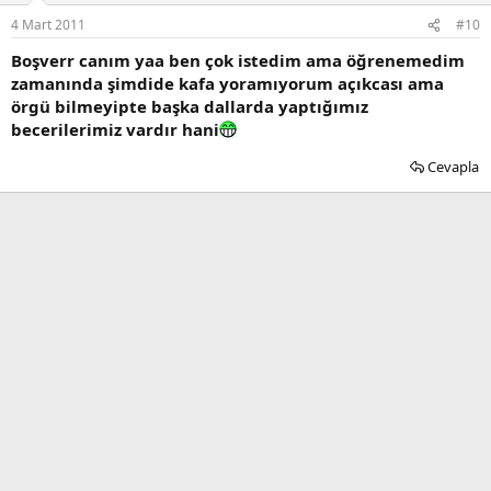
4 Mart 2011
#10
Boşverr canım yaa ben çok istedim ama öğrenemedim
zamanında şimdide kafa yoramıyorum açıkcası ama
örgü bilmeyipte başka dallarda yaptığımız
becerilerimiz vardır hani
Cevapla