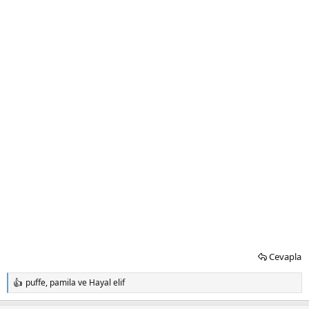
Cevapla
puffe
,
pamila
ve
Hayal elif
T
e