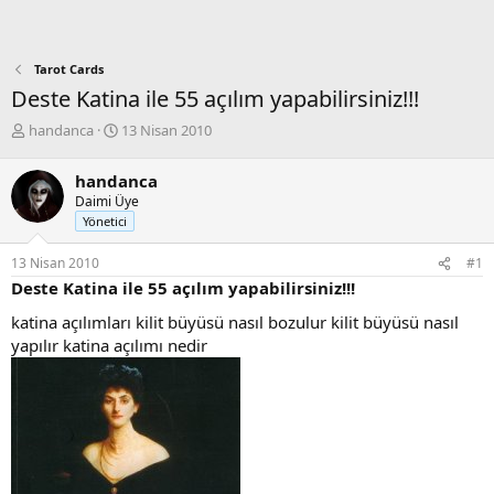
Tarot Cards
Deste Katina ile 55 açılım yapabilirsiniz!!!
K
B
handanca
13 Nisan 2010
o
a
n
ş
handanca
b
l
Daimi Üye
u
a
Yönetici
y
n
u
g
13 Nisan 2010
#1
b
ı
Deste Katina ile 55 açılım yapabilirsiniz!!!
a
ç
ş
t
katina açılımları kilit büyüsü nasıl bozulur kilit büyüsü nasıl
l
a
yapılır katina açılımı nedir
a
r
t
i
a
h
n
i