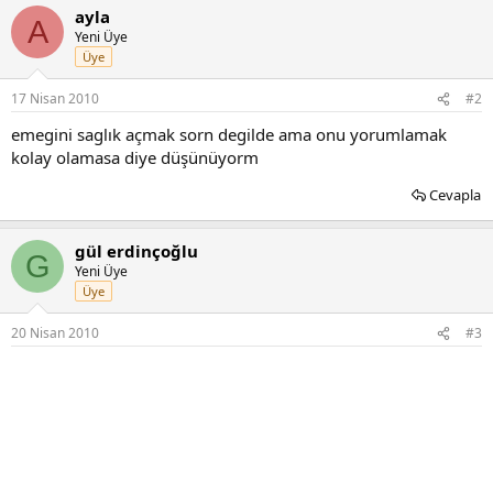
p
ayla
k
A
i
Yeni Üye
l
Üye
e
r
17 Nisan 2010
#2
:
emegini saglık açmak sorn degilde ama onu yorumlamak
kolay olamasa diye düşünüyorm
Cevapla
gül erdinçoğlu
G
Yeni Üye
Üye
20 Nisan 2010
#3