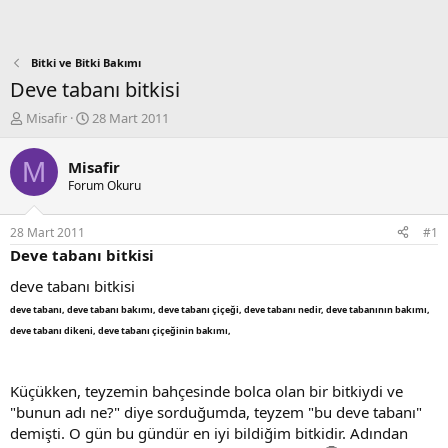
Bitki ve Bitki Bakımı
Deve tabanı bitkisi
K
B
Misafir
28 Mart 2011
o
a
n
ş
M
Misafir
b
l
Forum Okuru
u
a
y
n
u
g
28 Mart 2011
#1
b
ı
Deve tabanı bitkisi
a
ç
ş
t
deve tabanı bitkisi
l
a
deve tabanı, deve tabanı bakımı, deve tabanı çiçeği, deve tabanı nedir, deve tabanının bakımı,
a
r
deve tabanı dikeni, deve tabanı çiçeğinin bakımı,
t
i
a
h
n
i
Küçükken, teyzemin bahçesinde bolca olan bir bitkiydi ve
"bunun adı ne?" diye sorduğumda, teyzem "bu deve tabanı"
demişti. O gün bu gündür en iyi bildiğim bitkidir. Adından