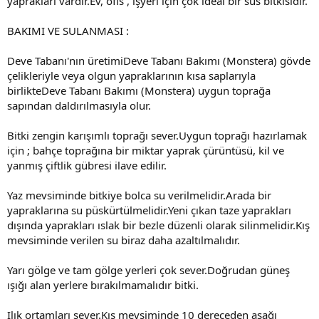
yaprakları vardır.Ev, ofis , işyeri için çok ideal bir süs bitkisidir.
BAKIMI VE SULANMASI :
Deve Tabanı'nın üretimiDeve Tabanı Bakımı (Monstera) gövde
çelikleriyle veya olgun yapraklarının kısa saplarıyla
birlikteDeve Tabanı Bakımı (Monstera) uygun toprağa
sapından daldırılmasıyla olur.
Bitki zengin karışımlı toprağı sever.Uygun toprağı hazırlamak
için ; bahçe toprağına bir miktar yaprak çürüntüsü, kil ve
yanmış çiftlik gübresi ilave edilir.
Yaz mevsiminde bitkiye bolca su verilmelidir.Arada bir
yapraklarına su püskürtülmelidir.Yeni çıkan taze yaprakları
dışında yaprakları ıslak bir bezle düzenli olarak silinmelidir.Kış
mevsiminde verilen su biraz daha azaltılmalıdır.
Yarı gölge ve tam gölge yerleri çok sever.Doğrudan güneş
ışığı alan yerlere bırakılmamalıdır bitki.
Ilık ortamları sever.Kış mevsiminde 10 dereceden aşağı