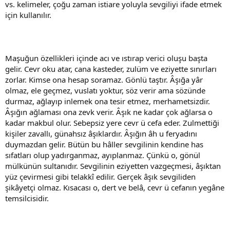
vs. kelimeler, çoğu zaman istiare yoluyla sevgiliyi ifade etmek
için kullanılır.
Maşuğun özellikleri içinde acı ve ıstırap verici oluşu başta
gelir. Cevr oku atar, cana kasteder, zulüm ve eziyette sınırları
zorlar. Kimse ona hesap soramaz. Gönlü taştır. Âşığa yâr
olmaz, ele geçmez, vuslatı yoktur, söz verir ama sözünde
durmaz, ağlayıp inlemek ona tesir etmez, merhametsizdir.
Âşığın ağlaması ona zevk verir. Âşık ne kadar çok ağlarsa o
kadar makbul olur. Sebepsiz yere cevr ü cefa eder. Zulmettiği
kişiler zavallı, günahsız âşıklardır. Âşığın âh u feryadını
duymazdan gelir. Bütün bu hâller sevgilinin kendine has
sıfatları olup yadırganmaz, ayıplanmaz. Çünkü o, gönül
mülkünün sultanıdır. Sevgilinin eziyetten vazgeçmesi, âşıktan
yüz çevirmesi gibi telakkî edilir. Gerçek âşık sevgiliden
şikâyetçi olmaz. Kısacası o, dert ve belâ, cevr ü cefanın yegâne
temsilcisidir.