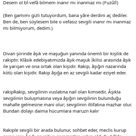
Desem ol bî-vefâ bilmem inanır mı inanmaz mı (Fuzûlî)
(Ben gamımı gizli tutuyordum, bana yâre derdini aç dediler.
Ben de, ben söylesem bile o vefasız sevgili inanır mı inanmaz
mı bilmiyorum, dedim.)
Divan şiirinde âşık ve maşuğun yanında önemli bir kişilik de
rakiptir. Klâsik edebiyatımızda âşık-maşuk İkilisi arasında âşık
ile yarışan ve ona ortak olan kişidir. Rakip, âşığın nazarında
kötü olan kişidir. Rakip âşığa en az sevgili kadar eziyet eder.
rakipRakip, sevgilinin vuslatına nail olan kimsedir. Âşıkla
sevgilinin buluşmasına veya âşığın sevgilinin bulunduğu
mahalle gelmesine mani olur; sevgilinin iltifatına mazhar olur.
Bundan dolayı daima hücumlara maruzn kalır
Rakiple sevgili bir arada bulunur, sohbet eder, meclis kurup