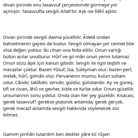
divan şiirinde onu tasavvuf çerçevesinde görmeye yol
açmıştır. Tasavvufta sevgili Allah’tır. Aşk ise İlâhî aşktır.
Divan şiirinde sevgili daima yüceltilir. Âdetâ ondan
bahsetmenin gayesi de budur. Sevgili olmayan yer cennet bile
olsa değeri yoktur. İki cihan ona feda edilir. Onun varlığı
bütün acılar unutturur. Hûrî ve gıl-mân onun yerini tutamaz.
Onun sözü âşık için kanun gibidir. Sevgili ile ilgili teşbih ve
mecazlar çoktur. Bazen Yûsuf, İsa, Süleyman olur; bazen perî,
melek, hûrî, gılmân olur. Pervanenin mumu; kulun sultanı
odur. Cândır, tabîbdir, servdir, güldür, gülistandır. Ay ve güneş,
tıfl ve civan, âhû ve gevher, kıble ve Ka’be odur. Onun güzellik
unsurlarının sonu yoktur. Onda olan her şey güzeldir. Kısacası,
gerek tasavvuf? gerekse platonik anlamda; gerek gerçek,
gerek mecazî anlamda sevgili hakkında söylenecek söz
bitmez.
Gamım pinhân tutardım ben dediler yâre kıl rûşen