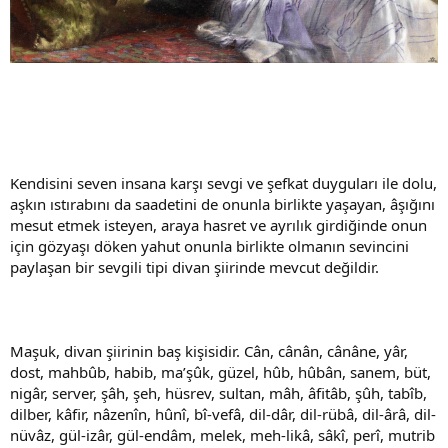
Kendisini seven insana karşı sevgi ve şefkat duyguları ile dolu,
aşkın ıstırabını da saadetini de onunla birlikte yaşayan, âşığını
mesut etmek isteyen, araya hasret ve ayrılık girdiğinde onun
için gözyaşı döken yahut onunla birlikte olmanın sevincini
paylaşan bir sevgili tipi divan şiirinde mevcut değildir.
Maşuk, divan şiirinin baş kişisidir. Cân, cânân, cânâne, yâr,
dost, mahbûb, habib, ma’şûk, güzel, hûb, hûbân, sanem, büt,
nigâr, server, şâh, şeh, hüsrev, sultan, mâh, âfitâb, şûh, tabîb,
dilber, kâfir, nâzenîn, hûnî, bî-vefâ, dil-dâr, dil-rübâ, dil-ârâ, dil-
nüvâz, gül-izâr, gül-endâm, melek, meh-likâ, sâkî, perî, mutrib