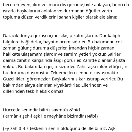
beceremeyen, ilim ve imanı dış görünüşüyle anlayan, bunu da
ısrarla başkalarına anlatan ve durmadan öğütler verip
topluma düzen verdiklerini sanan kişiler olarak ele alınır.
Daracık dünya görüşü içine sıkışıp kalmışlardır. Dar kalıplı
bilgilere bağlıdırlar, hayatın acemisidirler. Bu bakımdan çok
zaman gülünç duruma düşerler. İmandan hiçbir zaman
hakikate ulaşamamışlardır ve samimiyetleri yoktur. Şairler
daima zahitin karşısında âşığı görürler. Zahitte olanlar âşıkta
yoktur. Bu bakımdan geçimsizdirler. Zahit aşkı inkâr ettiği için
bu duruma düşmüştür. Tek emelleri cennete kavuşmaktır.
Güzellikleri göremezler. Başkalarını sıkar, ıstırap verirler. Bu
bakımdan alaya alınırlar. Riyakârdırlar. Ellerinden ve
dillerinden teşbih eksik olmaz.
Hüccetle senindir biliriz savma’a zâhid
Fermân-ı şeh-i aşk ile meyhâne bizimdir (Nâbî)
(Ey zahit! Biz tekkenin senin olduğunu delille biliriz. Aşk