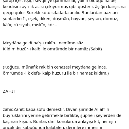
şarap içer. Âşığı sevgiliye gammazlar, yakın olduğu hâlde,
kendisini ayrılık acısı çekiyormuş gibi gösterir, âşığın karşısına
geçip güler. Sürekli kötü sıfatlarla anılır. Bunlardan bazıları
şunlardır: İt, eşek, diken, düşmân, hayvan, şeytan, domuz,
kâfir, rû-siyah, miskîn, kör…
Meydâna geldi na’ş-ı rakîb-i nemîme-sâz
Kıldım huzûr-ı kalb ile ömrümde bir namâz (Sabit)
(Koğucu, münafık rakibin cenazesi meydana gelince,
ömrümde -ilk defa- kalp huzuru ile bir namaz kıldım.)
ZAHİT
zahidZahit; kaba sofu demektir. Divan şiirinde Allah’ın
buyruklarını yerine getirmekle birlikte, şüpheli şeylerden de
kaçınan kişidir. Bunlar, dinî konularda anlayışı kıt, her işin
ancak dış kabuğunda kalabilen, derinlere inmesini