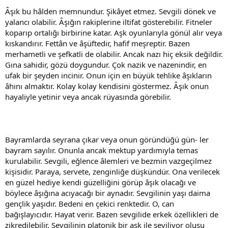
Âşık bu hâlden memnundur. Şikâyet etmez. Sevgili dönek ve
yalancı olabilir. Âşığın rakiplerine iltifat gösterebilir. Fitneler
koparıp ortalığı birbirine katar. Aşk oyunlarıyla gönül alır veya
kıskandırır. Fettân ve âşüftedir, hafif meşreptir. Bazen
merhametli ve şefkatli de olabilir. Ancak nazı hiç eksik değildir.
Gına sahidir, gözü doygundur. Çok nazik ve nazenindir, en
ufak bir şeyden incinir. Onun için en büyük tehlike âşıkların
âhını almaktır. Kolay kolay kendisini göstermez. Âşık onun
hayaliyle yetinir veya ancak rüyasında görebilir.
Bayramlarda seyrana çıkar veya onun göründüğü gün- ler
bayram sayılır. Onunla ancak mektup yardımıyla temas
kurulabilir. Sevgili, eğlence âlemleri ve bezmin vazgeçilmez
kişisidir. Paraya, servete, zenginliğe düşkündür. Ona verilecek
en güzel hediye kendi güzelliğini görüp âşık olacağı ve
böylece âşığına acıyacağı bir aynadır. Sevgilinin yaşı daima
gençlik yaşıdır. Bedeni en çekici renktedir. O, can
bağışlayıcıdır. Hayat verir. Bazen sevgilide erkek özellikleri de
zikredilebilir. Sevgilinin platonik bir aşk ile seviliyor oluşu