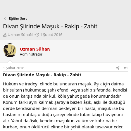
Eğitim Şart
Divan Şiirinde Maşuk - Rakip - Zahit
K
B
Uzman SühaN
1 Şubat 2016
o
a
n
ş
Uzman SühaN
b
l
Administrator
u
a
y
n
u
g
1 Şubat 2016
#1
b
ı
Divan Şiirinde Maşuk - Rakip - Zahit
a
ç
ş
t
Hüküm ve iradeyi elinde bulunduran maşuk, âşık için daima
l
a
bir sultan (hükümdar, şah) efendi veya sahip sıfatında, kendisi
a
r
de onun karşısında bir kul, köle yahut geda konumundadır.
t
i
Konum farkı aynı kalmak şartıyla bazen âşık, aşkı ile düştüğü
a
h
derde kendisinden derman bekleyen bir hasta, maşuk ise bu
n
i
hastanın muhtaç olduğu çareyi elinde tutan tabip hüviyetini
alır. Yahut da âşık, kendini maşukun zulüm ve kahrına bir
kurban, onun öldürücü elinde bir şehit olarak tasavvur eder.