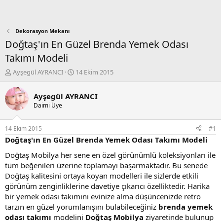
Dekorasyon Mekanı
Doğtaş'ın En Güzel Brenda Yemek Odası
Takımı Modeli
K
B
Ayşegül AYRANCI
14 Ekim 2015
o
a
n
ş
Ayşegül AYRANCI
b
l
Daimi Üye
u
a
y
n
u
g
14 Ekim 2015
#1
b
ı
Doğtaş'ın En Güzel Brenda Yemek Odası Takımı Modeli
a
ç
ş
t
Doğtaş Mobilya her sene en özel görünümlü koleksiyonları ile
l
a
tüm beğenileri üzerine toplamayı başarmaktadır. Bu senede
a
r
Doğtaş kalitesini ortaya koyan modelleri ile sizlerde etkili
t
i
görünüm zenginliklerine davetiye çıkarıcı özelliktedir. Harika
a
h
bir yemek odası takımını evinize alma düşüncenizde retro
n
i
tarzın en güzel yorumlanışını bulabileceğiniz
brenda yemek
odası takımı
modelini
Doğtaş Mobilya
ziyaretinde bulunup