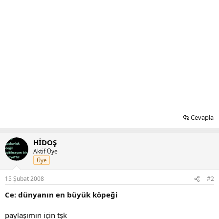
Cevapla
HİDOŞ
Aktif Üye
Üye
15 Şubat 2008
#2
Ce: dünyanın en büyük köpeği
paylaşımın için tşk