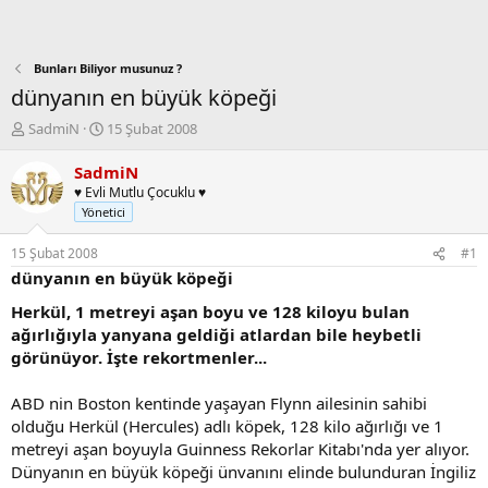
Bunları Biliyor musunuz ?
dünyanın en büyük köpeği
K
B
SadmiN
15 Şubat 2008
o
a
n
ş
SadmiN
b
l
♥ Evli Mutlu Çocuklu ♥
u
a
Yönetici
y
n
u
g
15 Şubat 2008
#1
b
ı
dünyanın en büyük köpeği
a
ç
ş
t
Herkül, 1 metreyi aşan boyu ve 128 kiloyu bulan
l
a
ağırlığıyla yanyana geldiği atlardan bile heybetli
a
r
görünüyor. İşte rekortmenler...
t
i
a
h
ABD nin Boston kentinde yaşayan Flynn ailesinin sahibi
n
i
olduğu Herkül (Hercules) adlı köpek, 128 kilo ağırlığı ve 1
metreyi aşan boyuyla Guinness Rekorlar Kitabı'nda yer alıyor.
Dünyanın en büyük köpeği ünvanını elinde bulunduran İngiliz