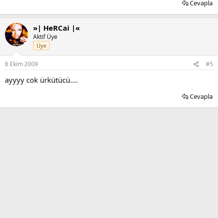
Cevapla
»| HeRCai |«
Aktif Üye
Üye
8 Ekim 2009
#5
ayyyy cok ürkütücü....
Cevapla