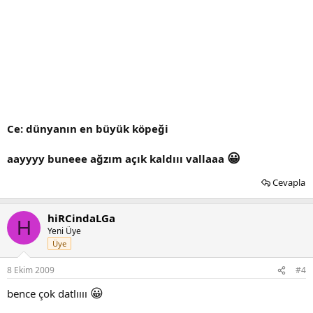
Ce: dünyanın en büyük köpeği
😀
aayyyy buneee ağzım açık kaldııı vallaaa
Cevapla
hiRCindaLGa
H
Yeni Üye
Üye
8 Ekim 2009
#4
😀
bence çok datlıııı