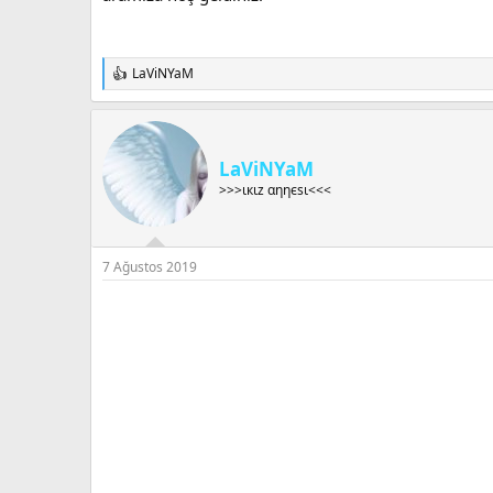
LaViNYaM
T
e
p
k
i
LaViNYaM
l
e
>>>ιкιz αηηєѕι<<<
r
:
7 Ağustos 2019