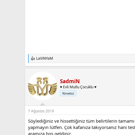
LaViNYaM
T
e
p
k
i
SadmiN
l
♥ Evli Mutlu Çocuklu ♥
e
Yönetici
r
:
7 Ağustos 2019
Söylediğiniz ve hissettiğiniz tüm belirtilerin tamamı
yapmayın lütfen. Çok kafanıza takıyorsanız hani test
aramıza hoş geldiniz.