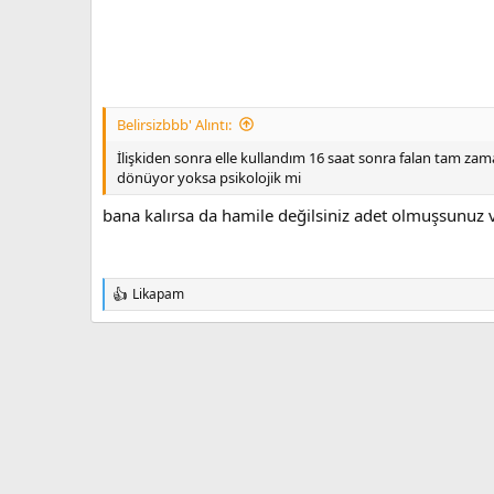
Belirsizbbb' Alıntı:
İlişkiden sonra elle kullandım 16 saat sonra falan tam za
dönüyor yoksa psikolojik mi
bana kalırsa da hamile değilsiniz adet olmuşsunuz
Likapam
T
e
p
k
i
l
e
r
: