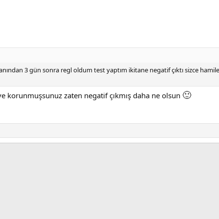
manından 3 gün sonra regl oldum test yaptım ikitane negatif çıktı sizce hami
🙂
 ve korunmuşsunuz zaten negatif çıkmış daha ne olsun