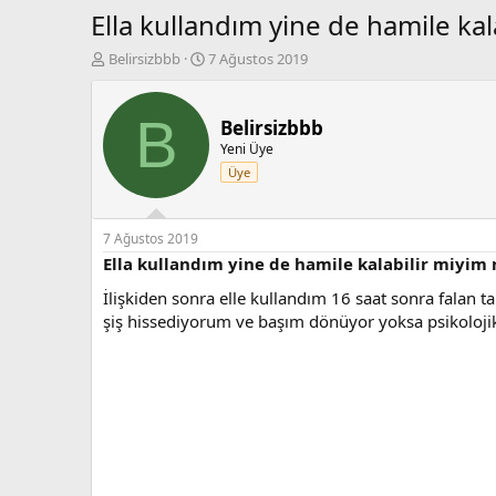
Ella kullandım yine de hamile kal
K
B
Belirsizbbb
7 Ağustos 2019
o
a
n
ş
b
l
B
Belirsizbbb
u
a
Yeni Üye
y
n
Üye
u
g
b
ı
a
ç
ş
t
7 Ağustos 2019
l
a
Ella kullandım yine de hamile kalabilir miyim 
a
r
İlişkiden sonra elle kullandım 16 saat sonra falan 
t
i
a
h
şiş hissediyorum ve başım dönüyor yoksa psikoloji
n
i