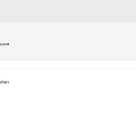
ınım♥
oları