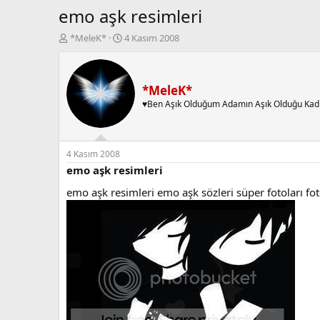
emo aşk resimleri
K
B
*MeleK*
4 Kasım 2008
o
a
n
ş
b
l
u
a
*MeleK*
y
n
♥Ben Aşık Olduğum Adamın Aşık Olduğu Kad
u
g
b
ı
a
ç
ş
t
4 Kasım 2008
l
a
emo aşk resimleri
a
r
emo aşk resimleri emo aşk sözleri süper fotoları fot
t
i
a
h
n
i