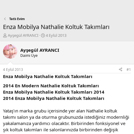
Tatlı Evim
Enza Mobilya Nathalie Koltuk Takımları
K
B
Ayşegül AYRANCI
4 Eylül 2013
o
a
n
ş
Ayşegül AYRANCI
b
l
Daimi Üye
u
a
y
n
u
g
4 Eylül 2013
#1
b
ı
Enza Mobilya Nathalie Koltuk Takımları
a
ç
ş
t
2014 En Modern Nathalie Koltuk Takımları
l
a
Enza Mobilya Nathalie Koltuk Takımları 2014
a
r
2014 Enza Mobilya Nathalie Koltuk Takımları
t
i
a
h
Yataş’ın marka grubu içerisinde yer alan Nathalie koltuk
n
i
takımı salon ya da oturma grubunuzda istediğiniz modernliği
yakalamanıza yardımcı olacaktır. Birbirinden fonksiyonel ve
şık koltuk takımları ile salonlarınızda birbirinden değişik