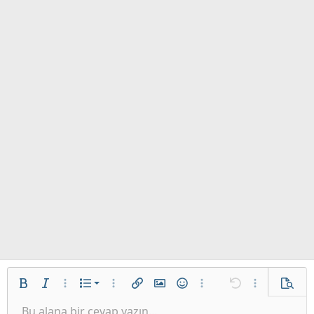
İstenilen liste
Kalın
Yatık
Daha fazla seçenek…
List
Daha fazla seçenek…
Link ekle
Resim ekle
İfadeler
Daha fazla seçenek…
Geri al
Daha fazla se
Ön izl
Sırasız liste
Bu alana bir cevap yazın...
Sola hizala
9
Normal
Taslağı kaydet
Arial