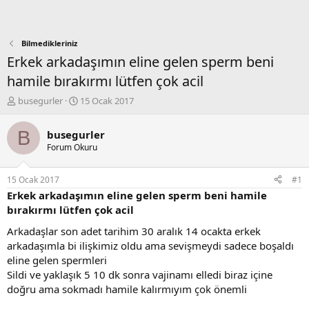
Bilmedikleriniz
Erkek arkadaşımın eline gelen sperm beni
hamile bırakırmı lütfen çok acil
K
B
busegurler
15 Ocak 2017
o
a
n
ş
B
busegurler
b
l
Forum Okuru
u
a
y
n
u
g
15 Ocak 2017
#1
b
ı
Erkek arkadaşımın eline gelen sperm beni hamile
a
ç
bırakırmı lütfen çok acil
ş
t
l
a
Arkadaşlar son adet tarihim 30 aralık 14 ocakta erkek
a
r
arkadaşımla bi ilişkimiz oldu ama sevişmeydi sadece boşaldı
t
i
eline gelen spermleri
a
h
Sildi ve yaklaşık 5 10 dk sonra vajinamı elledi biraz içine
n
i
doğru ama sokmadı hamile kalırmıyım çok önemli