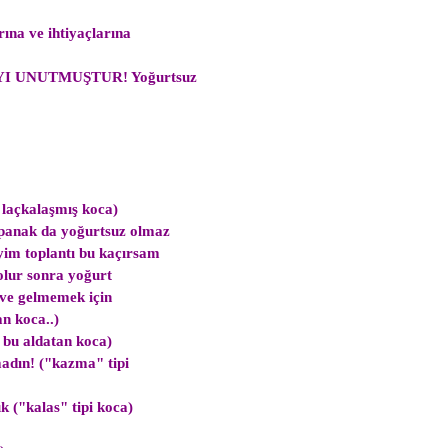
ına ve ihtiyaçlarına
AYI UNUTMUŞTUR! Yoğurtsuz
 laçkalaşmış koca)
panak da yoğurtsuz olmaz
im toplantı bu kaçırsam
olur sonra yoğurt
eve gelmemek için
n koca..)
e bu aldatan koca)
adın! ("kazma" tipi
k ("kalas" tipi koca)