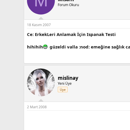
M
Forum Okuru
18 Kasım 2007
Ce: ErkekLeri Anlamak İçin Ispanak Testi
hihihih
güzeldi valla :nod: emeğine sağlık 
mislinay
Yeni Üye
Üye
2 Mart 2008