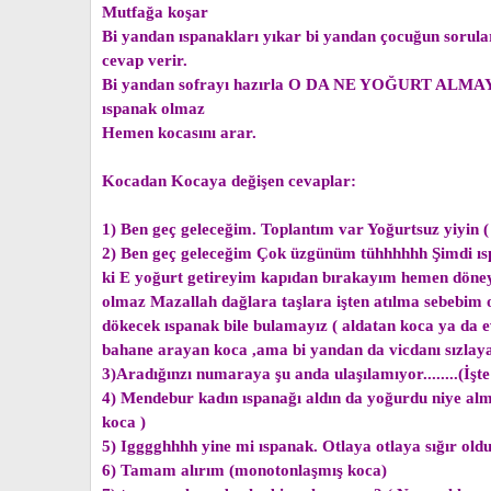
Mutfağa koşar
Bi yandan ıspanakları yıkar bi yandan çocuğun sorular
cevap verir.
Bi yandan sofrayı hazırla O DA NE YOĞURT ALM
ıspanak olmaz
Hemen kocasını arar.
Kocadan Kocaya değişen cevaplar:
1) Ben geç geleceğim. Toplantım var Yoğurtsuz yiyin (
2) Ben geç geleceğim Çok üzgünüm tühhhhhh Şimdi ıs
ki E yoğurt getireyim kapıdan bırakayım hemen döney
olmaz Mazallah dağlara taşlara işten atılma sebebim 
dökecek ıspanak bile bulamayız ( aldatan koca ya da 
bahane arayan koca ,ama bi yandan da vicdanı sızlaya
3)Aradığınzı numaraya şu anda ulaşılamıyor........(İşt
4) Mendebur kadın ıspanağı aldın da yoğurdu niye alm
koca )
5) Igggghhhh yine mi ıspanak. Otlaya otlaya sığır oldu
6) Tamam alırım (monotonlaşmış koca)