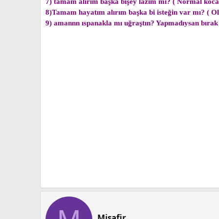
7) tamam alırım başka bişey lazım mı? ( Normal koca
8)Tamam hayatım alırım başka bi isteğin var mı? ( O
9) amannn ıspanakla mı uğraştın? Yapmadıysan bıra
Misafir