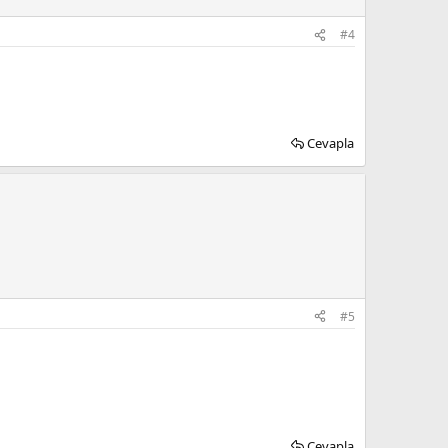
#4
Cevapla
#5
Cevapla