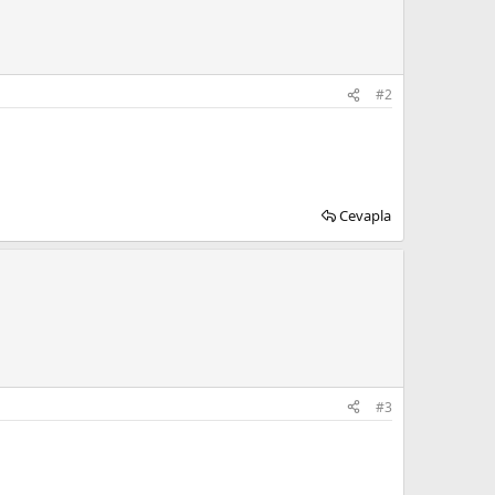
#2
Cevapla
#3