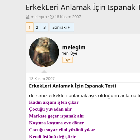
ErkekLeri Anlamak İçin Ispanak T
K
B
melegim
18 Kasım 2007
o
a
1
2
3
Sonraki
n
ş
b
l
u
a
y
n
melegim
u
g
Yeni Üye
b
ı
Üye
a
ç
ş
t
l
a
a
r
18 Kasım 2007
t
i
ErkekLeri Anlamak İçin Ispanak Testi
a
h
dersimiz erkekleri anlamak aşık olduğunu anlama te
n
i
Kadın akşam işten çıkar
Çocuğu yuvadan alır
Markete geçer ıspanak alır
Koştura koştura eve döner
Çocuğu soyar elini yüzünü yıkar
Kendi üstünü değiştirir