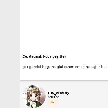
Ce: değişik koca çeşitleri
çok güzeldi hoşuma gitti canım emeğine sağlık be
ms_enemy
Yeni Üye
Üye