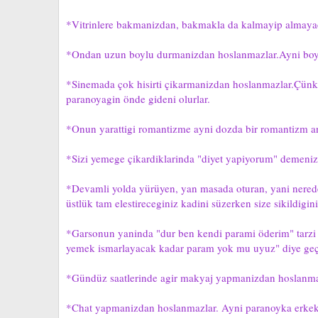
*Vitrinlere bakmanizdan, bakmakla da kalmayip almaya
*Ondan uzun boylu durmanizdan hoslanmazlar.Ayni boyda
*Sinemada çok hisirti çikarmanizdan hoslanmazlar.Çünkü s
paranoyagin önde gideni olurlar.
*Onun yarattigi romantizme ayni dozda bir romantizm a
*Sizi yemege çikardiklarinda "diyet yapiyorum" demenizde
*Devamli yolda yürüyen, yan masada oturan, yani nerede 
üstlük tam elestireceginiz kadini süzerken size sikildig
*Garsonun yaninda "dur ben kendi parami öderim" tarzi 
yemek ismarlayacak kadar param yok mu uyuz" diye geçir
*Gündüz saatlerinde agir makyaj yapmanizdan hoslanma
*Chat yapmanizdan hoslanmazlar. Ayni paranoyka erkek 