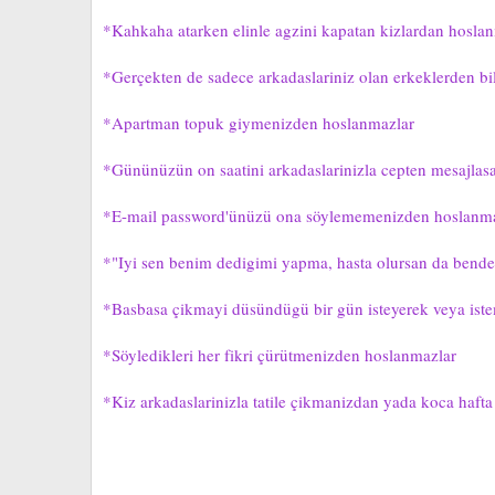
*Kahkaha atarken elinle agzini kapatan kizlardan hoslanm
*Gerçekten de sadece arkadaslariniz olan erkeklerden bi
*Apartman topuk giymenizden hoslanmazlar
*Gününüzün on saatini arkadaslarinizla cepten mesajlasar
*E-mail password'ünüzü ona söylememenizden hoslanma
*"Iyi sen benim dedigimi yapma, hasta olursan da bend
*Basbasa çikmayi düsündügü bir gün isteyerek veya iste
*Söyledikleri her fikri çürütmenizden hoslanmazlar
*Kiz arkadaslarinizla tatile çikmanizdan yada koca haft