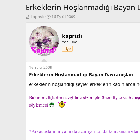
Erkeklerin Hoşlanmadığı Bayan D
K
B
kaprisli
16 Eylül 2009
o
a
n
ş
b
l
kaprisli
u
a
Yeni Üye
y
n
Üye
u
g
b
ı
a
ç
ş
t
16 Eylül 2009
l
a
Erkeklerin Hoşlanmadığı Bayan Davranışları
a
r
erkeklerin hoşlandığı şeyler erkeklerin kadınlarda
t
i
a
h
n
i
Bakın melişlerim sevgiliniz sizin için önemliyse ve bu 
söylemesi
*Arkadaslarinin yaninda azarliyor tonda konusmanizdan