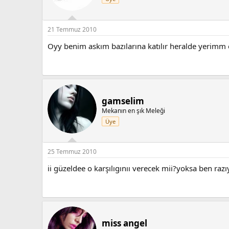
21 Temmuz 2010
Oyy benim askım bazılarına katılır heralde yerimm
gamselim
Mekanın en şık Meleği
Üye
25 Temmuz 2010
ii güzeldee o karşılıgınıı verecek mii?yoksa ben ra
miss angel