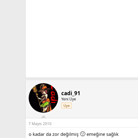
cadi_91
Yeni Üye
Üye
7 Mayıs 2010
🙂
o kadar da zor değilmiş
emeğine sağlık