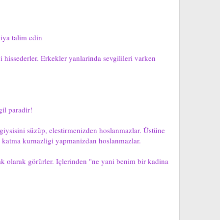
ya talim edin
hissederler. Erkekler yanlarinda sevgilileri varken
il paradir!
giysisini süzüp, elestirmenizden hoslanmazlar. Üstüne
uya katma kurnazligi yapmanizdan hoslanmazlar.
olarak görürler. Içlerinden "ne yani benim bir kadina