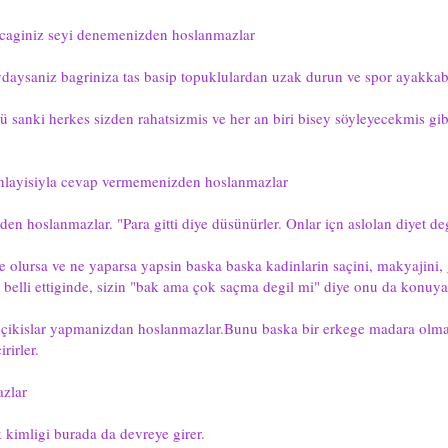
caginiz seyi denemenizden hoslanmazlar
ysaniz bagriniza tas basip topuklulardan uzak durun ve spor ayakkabi
anki herkes sizden rahatsizmis ve her an biri bisey söyleyecekmis gibi 
nlayisiyla cevap vermemenizden hoslanmazlar
n hoslanmazlar. "Para gitti diye düsünürler. Onlar içn aslolan diyet deg
olursa ve ne yaparsa yapsin baska baska kadinlarin saçini, makyajini, 
ini belli ettiginde, sizin "bak ama çok saçma degil mi" diye onu da kon
çikislar yapmanizdan hoslanmazlar.Bunu baska bir erkege madara olmak 
irler.
zlar
kimligi burada da devreye girer.