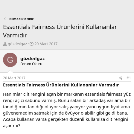
Bilmedikleriniz
Essentials Fairness Ürünlerini Kullananlar
Varmıdır
K
B
gözdeılgaz
20 Mart 2017
o
a
n
ş
G
gözdeılgaz
b
l
Forum Okuru
u
a
y
n
u
g
20 Mart 2017
#1
b
ı
Essentials Fairness Ürünlerini Kullananlar Varmıdır
a
ç
ş
t
Hanımlar cilt rengini açan bir markanın essentials fairness yüz
l
a
rengi açıcı sabunu varmış. Bunu satan bir arkadaş var ama bir
a
r
tanıdığımın tanıdığı oluyor satış yapıyor yani uygun fiyat ama
t
i
güvenemedim satmak için de övüyor olabilir gibi geldi bana.
a
h
Acaba kullanan varsa gerçekten düzenli kullanılsa cilt rengini
n
i
açar mı?