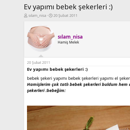
Ev yapımı bebek şekerleri :)
K
B
sılam_nisa
20 Şubat 2011
o
a
n
ş
b
l
u
a
sılam_nisa
y
n
Hamiş Melek
u
g
b
ı
a
ç
ş
t
20 Şubat 2011
l
a
Ev yapımı bebek şekerleri :)
a
r
bebek şekeri yapımı bebek şekerleri yapımı el şekerl
t
i
a
h
Hamişlerim çok tatlı bebek şekerleri buldum hem 
n
i
şekerleri :bebeğim: