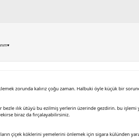
ınım♥
lemek zorunda kalırız çoğu zaman. Halbuki öyle küçük bir sorun
 bir bezle ılık ütüyü bu ezilmiş yerlerin üzerinde gezdirin. bu işle
kirse biraz da fırçalayabilirsiniz.
arın çiçek köklerini yemelerini önlemek için sigara külünden yar