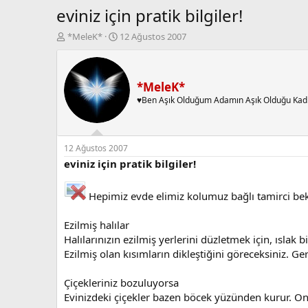
eviniz için pratik bilgiler!
K
B
*MeleK*
12 Ağustos 2007
o
a
n
ş
b
l
u
a
*MeleK*
y
n
♥Ben Aşık Olduğum Adamın Aşık Olduğu Kad
u
g
b
ı
a
ç
ş
t
12 Ağustos 2007
l
a
eviniz için pratik bilgiler!
a
r
t
i
Hepimiz evde elimiz kolumuz bağlı tamirci bek
a
h
n
i
Ezilmiş halılar
Halılarınızın ezilmiş yerlerini düzletmek için, ıslak
Ezilmiş olan kısımların dikleştiğini göreceksiniz. Gere
Çiçekleriniz bozuluyorsa
Evinizdeki çiçekler bazen böcek yüzünden kurur. Onl