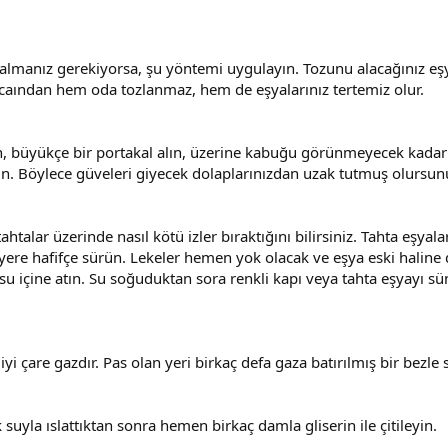
 almanız gerekiyorsa, şu yöntemi uygulayın. Tozunu alacağınız eşy
acaından hem oda tozlanmaz, hem de eşyalarınız tertemiz olur.
in, büyükçe bir portakal alın, üzerine kabuğu görünmeyecek kadar sı
un. Böylece güveleri giyecek dolaplarınızdan uzak tutmuş olursun
ahtalar üzerinde nasıl kötü izler bıraktığını bilirsiniz. Tahta eşy
li yere hafifçe sürün. Lekeler hemen yok olacak ve eşya eski haline
 su içine atın. Su soğuduktan sora renkli kapı veya tahta eşyayı sü
yi çare gazdır. Pas olan yeri birkaç defa gaza batırılmış bir bezle
suyla ıslattıktan sonra hemen birkaç damla gliserin ile çitileyin.