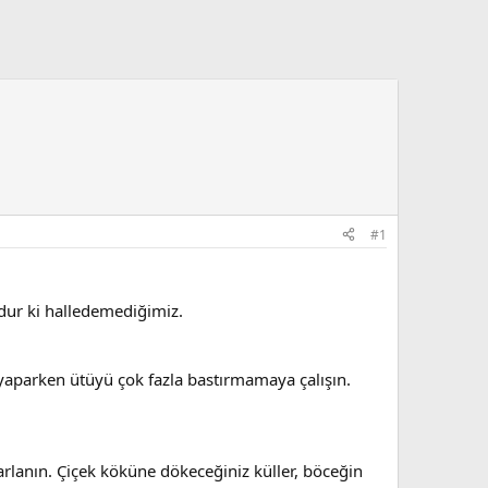
#1
dur ki halledemediğimiz.
mi yaparken ütüyü çok fazla bastırmamaya çalışın.
arlanın. Çiçek köküne dökeceğiniz küller, böceğin