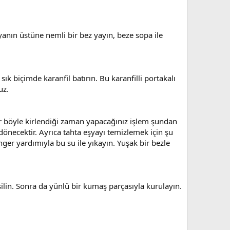
anın üstüne nemli bir bez yayın, beze sopa ile
k biçimde karanfil batırın. Bu karanfilli portakalı
uz.
alar böyle kirlendiği zaman yapacağınız işlem şundan
 dönecektir. Ayrıca tahta eşyayı temizlemek için şu
nger yardımıyla bu su ile yıkayın. Yuşak bir bezle
 silin. Sonra da yünlü bir kumaş parçasıyla kurulayın.