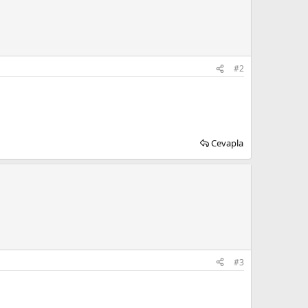
#2
Cevapla
#3