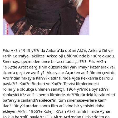
Filiz Ak?n 1943 y?l?nda Ankara'da do?an Ak?n, Ankara Dil ve
Tarih Co?rafya Fakültesi Arkeoloji Bölümü'nde bir süre okudu.
Sinemaya geçmeden önce bir acentada çal??t?. Filiz AK?n
1962'de Artist dergisinin düzenledi?i yar??may? kazanarak Ye?
ilçam’a geçti ve ayn? y?l Akasyalar Açarken adl? filmini çevirdi.
Ard?ndan ?akayla Kar???k adl? filmde Ajda Pekkan’la ba?rolü
payla?t?. Kad?n Berberi ve Kad?n Terzisi filmlerindeki
rolleriyle oldukça ünlenen sanatç?, 1964 y?l?nda oynad???
Yankesici K?z adl? sinema filminde, de?i?ik türdeki karakterleri
ba?ar?yla canland?rabilece?ini tüm sinemaseverlere kan?
tlad?. Bir y?l aradan sonra film ar?ivine bir yenisini daha
ekleyen Ak?n, 1965’te Kolejli K?z?n A?k? isimli filmde Ayhan
I??k’la ba?rolü payla?t?.Filiz Ak?n Ard?ndan Ç?tk?r?ld?m da