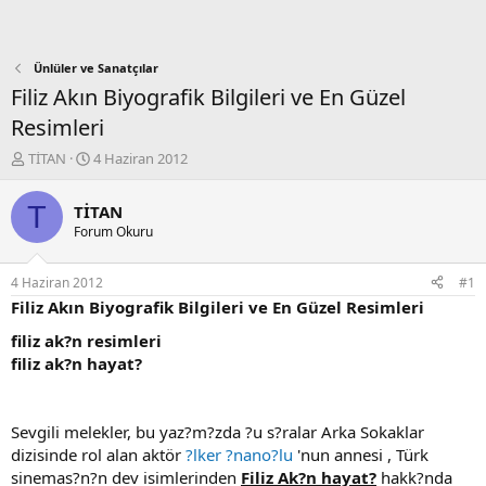
Ünlüler ve Sanatçılar
Filiz Akın Biyografik Bilgileri ve En Güzel
Resimleri
K
B
TİTAN
4 Haziran 2012
o
a
n
ş
T
TİTAN
b
l
Forum Okuru
u
a
y
n
u
g
4 Haziran 2012
#1
b
ı
Filiz Akın Biyografik Bilgileri ve En Güzel Resimleri
a
ç
ş
t
filiz ak?n resimleri
l
a
filiz ak?n hayat?
a
r
t
i
a
h
Sevgili melekler, bu yaz?m?zda ?u s?ralar Arka Sokaklar
n
i
dizisinde rol alan aktör
?lker ?nano?lu
'nun annesi , Türk
sinemas?n?n dev isimlerinden
Filiz Ak?n hayat?
hakk?nda