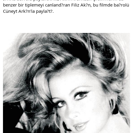
benzer bir tiplemeyi canland?ran Filiz Ak?n, bu filmde ba?rolü
Cüneyt Ark?n’la payla?t?.