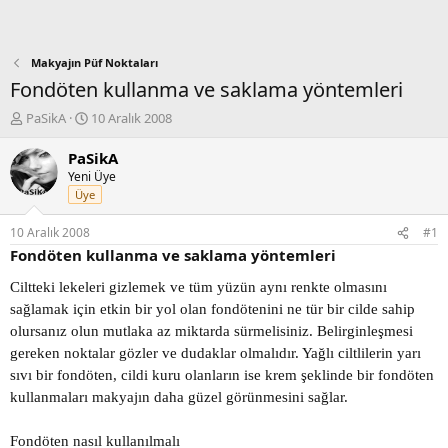
Makyajın Püf Noktaları
Fondöten kullanma ve saklama yöntemleri
K
B
PaSikA
10 Aralık 2008
o
a
n
ş
PaSikA
b
l
Yeni Üye
u
a
Üye
y
n
u
g
10 Aralık 2008
#1
b
ı
Fondöten kullanma ve saklama yöntemleri
a
ç
ş
t
Ciltteki lekeleri gizlemek ve tüm yüzün aynı renkte olmasını
l
a
sağlamak için etkin bir yol olan fondötenini ne tür bir cilde sahip
a
r
olursanız olun mutlaka az miktarda sürmelisiniz. Belirginleşmesi
t
i
a
h
gereken noktalar gözler ve dudaklar olmalıdır. Yağlı ciltlilerin yarı
n
i
sıvı bir fondöten, cildi kuru olanların ise krem şeklinde bir fondöten
kullanmaları makyajın daha güzel görünmesini sağlar.
Fondöten nasıl kullanılmalı