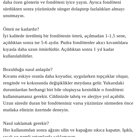
daha özen gösterin ve fondöteni iyice yayın. Ayrıca fondöteni
sürdükten sonra yüzünüzde sünger dolaştırıp fazlalıkları almayı
unutmayın.
Ömrü ne kadardır?
İyi kalitede üretilmiş bir fondötenin ömrü, açılmadan 1-1,5 sene,
açıldıktan sonra ise 5-6 aydır. Pudra fondötenler akıcı kıvamlılara
kıyasla daha uzun ömürlüdür. Açıldıktan sonra 1 yıl kadar
kullanılabilirler.
Bozulduğu nasıl anlaşılır?
Kıvamı eskiye oranla daha koyudur, uygularken topçuklar oluşur,
renginde ve kokusunda değişiklikler meydana gelir. Yukarıdaki
durumlardan herhangi biri bile oluştuysa kesinlikle o fondöteni
kullanmamanız gerekir. Cildinizde tahriş ve alerjiye yol açabilir.
Uzun süredir duran bir fondöteniniz varsa yüzünüze sürmeden önce
mutlaka elinizin üzerinde deneyin.
Nasıl saklamak gerekir?
Her kullanımdan sonra ağzını silin ve kapağını sıkıca kapatın. Işıklı,
sıcak ve nemli ortamlarda saklamayın.