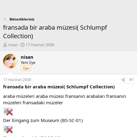
Bilmedikleriniz
fransada bir araba müzesi( Schlumpf
Collection)
K
B
nisan
17 Haziran 2008
o
a
n
ş
nisan
b
l
Yeni Üye
u
a
Üye
y
n
u
g
17 Haziran 2008
#1
b
ı
fransada bir araba müzesi( Schlumpf Collection)
a
ç
ş
t
araba müzeleri araba müzesi fransanın arabaları fransanın
l
a
müzeleri fransadaki müzeler
a
r
t
i
a
h
Der Eingang zum Museum (BS-SC-01)
n
i