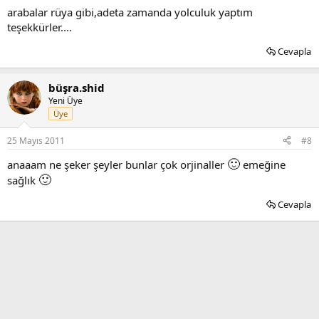
arabalar rüya gibi,adeta zamanda yolculuk yaptım
teşekkürler....
Cevapla
büşra.shid
Yeni Üye
Üye
25 Mayıs 2011
#8
🙂
anaaam ne şeker şeyler bunlar çok orjinaller
emeğine
🙂
sağlık
Cevapla