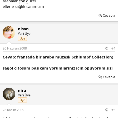
arabalar çok güzel
ellerie sağlık canımcım
Cevapla
nisan
Yeni Üye
Üye
20 Haziran 2008
#4
Cevap: fransada bir araba müzesi( Schlumpf Collection)
sagol citosum pasikam yorumlariniz icin,öpüyorum sizi
Cevapla
nira
Yeni Üye
Üye
26 Kasım 2009
#5