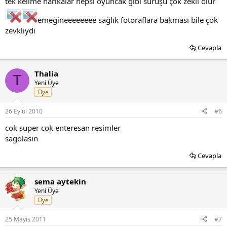
tek kelime harikalar hepsi oyuncak gibi sürüşü çok zekli olur
emeğineeeeeeee sağlık fotoraflara bakması bile çok
zevkliydi
Cevapla
Thalia
T
Yeni Üye
Üye
26 Eylül 2010
#6
cok super cok enteresan resimler
sagolasin
Cevapla
sema aytekin
Yeni Üye
Üye
25 Mayıs 2011
#7