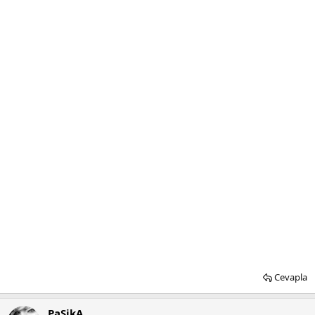
Cevapla
PaSikA