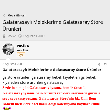
Moda Güncel
Galatarasaylı Meleklerime Galatasaray Store
Ürünleri
K
B
PaSikA
3 Ağustos 2009
o
a
n
ş
PaSikA
b
l
Yeni Üye
u
a
Üye
y
n
u
g
3 Ağustos 2009
#1
b
ı
Galatarasaylı Meleklerime Galatasaray Store Ürünleri
a
ç
ş
t
gs store ürünleri galatasaray bebek kıyafetleri gs bebek
l
a
kıyafetleri store ürünleri galatasaray
a
r
Sizde benim gibi Galatasaraylıysanız hemde fanatik
t
i
a
h
Galatasaraylıysanız Sarı-Kırmızı renkleri üzerinizde gururla
n
i
seve seve taşıyorsanız Galatasaray Store'nin biz Cim Bom
Bom'lu meleklere özel hazırladığı koleksiyona bayılacaksınız