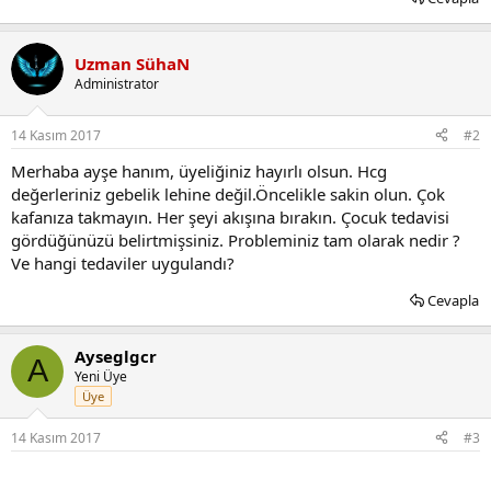
Uzman SühaN
Administrator
14 Kasım 2017
#2
Merhaba ayşe hanım, üyeliğiniz hayırlı olsun. Hcg
değerleriniz gebelik lehine değil.Öncelikle sakin olun. Çok
kafanıza takmayın. Her şeyi akışına bırakın. Çocuk tedavisi
gördüğünüzü belirtmişsiniz. Probleminiz tam olarak nedir ?
Ve hangi tedaviler uygulandı?
Cevapla
Ayseglgcr
A
Yeni Üye
Üye
14 Kasım 2017
#3