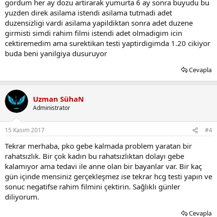
gordum her ay dozu artirarak yumurta 6 ay sonra buyudu bu
yuzden direk asilama istendi asilama tutmadi adet
duzensizligi vardi asilama yapildiktan sonra adet duzene
girmisti simdi rahim filmi istendi adet olmadigim icin
cektiremedim ama surektikan testi yaptirdigimda 1.20 cikiyor
buda beni yanilgiya dusuruyor
Cevapla
Uzman SühaN
Administrator
15 Kasım 2017
#4
Tekrar merhaba, pko gebe kalmada problem yaratan bir
rahatsızlık. Bir çok kadın bu rahatsızlıktan dolayı gebe
kalamıyor ama tedavi ile anne olan bir bayanlar var. Bir kaç
gün içinde mensiniz gerçekleşmez ise tekrar hcg testi yapın ve
sonuc negatifse rahim filmini çektirin. Sağlıklı günler
diliyorum.
Cevapla