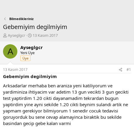
Bilmedikleriniz
Gebemiyim degilmiyim
K
B
Ayseglgcr
13 Kasım 2017
o
a
n
ş
Ayseglgcr
A
b
l
Yeni Üye
u
a
Üye
y
n
u
g
13 Kasım 2017
#1
b
ı
Gebemiyim degilmiyim
a
ç
ş
t
Arksadarlar merhaba ben araniza yeni katiliyorum ve
l
a
yardiminiza ihtiyacim var adetim 13 gun vecikti 3 gun gecikti
a
r
test yaptirdim 1.20 cikti dayanamadim tekrardan bugun
t
i
yaptirdim yine ayni sekilde 1.20 cikti beynim sulandi artik ne
a
h
yapmam gerekiyor bilmiyorum 1 senedir cocuk tedavisi
n
i
goruyorduk bu sene cevap alamayinca biraktik bu sekilde
basindan gecip gebe kalan varmi