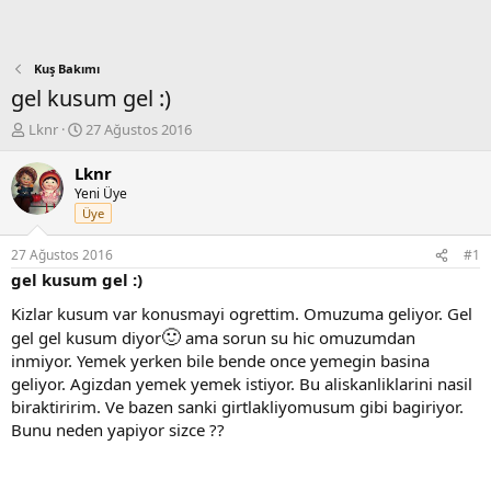
Kuş Bakımı
gel kusum gel :)
K
B
Lknr
27 Ağustos 2016
o
a
n
ş
Lknr
b
l
Yeni Üye
u
a
Üye
y
n
u
g
27 Ağustos 2016
#1
b
ı
gel kusum gel :)
a
ç
ş
t
Kizlar kusum var konusmayi ogrettim. Omuzuma geliyor. Gel
l
a
🙂
gel gel kusum diyor
ama sorun su hic omuzumdan
a
r
inmiyor. Yemek yerken bile bende once yemegin basina
t
i
geliyor. Agizdan yemek yemek istiyor. Bu aliskanliklarini nasil
a
h
n
i
biraktiririm. Ve bazen sanki girtlakliyomusum gibi bagiriyor.
Bunu neden yapiyor sizce ??