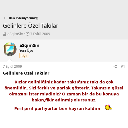
Ben Evleniyorum:))
Gelinlere Özel Takılar
K
B
aSqimSin
7 Eylül 2009
o
a
n
ş
aSqimSin
b
l
Yeni Üye
u
a
Üye
y
n
u
g
7 Eylül 2009
#1
b
ı
Gelinlere Özel Takılar
a
ç
ş
t
Kızlar gelinliğiniz kadar taktığınız takı da çok
l
a
önemlidir.. Sizi farklı ve parlak gösterir. Takınızın güzel
a
r
olmasını ister miydiniz? O zaman bir de bu konuya
t
i
bakın,fikir edinmiş olursunuz.
a
h
n
i
Pırıl pırıl parlıyorlar ben hayran kaldım