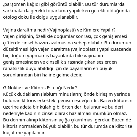
,parşomen kağıdı gibi görüntü olabilir. Bu tür durumlarda
sarkmalarda gerekli toparlama yapılırken gerekli olduğunda
otolog doku ile dolgu uygulanabilir.
Vajina daraltma nedir(Vajinoplasti) ve Kimlere Yapılır?
Vajen girişinin, özellikle doğumlar sonrası, çok genişlemesi
çiftlerde cinsel hazzın azalmasına sebep olabilir. Bu durumun
düzeltilmesi için vajen daraltma (vajinoplasti) yapılır.Bazende
hiç doğum yapmamış bayanlarda bile vajinanın
genişlemesinden ve cinsellik sırasında çıkan seslerden
rahatsızlık duyulabildiği için de bayanların en büyük
sorunlarından biri haline gelmektedir.
G Noktası ve Klitoris Estetiği Nedir?
Küçük dudakların (labium minusların) önde birleşim yerinde
bulunan klitoris erkekteki penisin eşdeğeridir. Bazen klitorisin
üzerine adeta bir külah gibi örten deri bulunur ve bu deri
nedeniyle kadının cinsel olarak haz alması mümkün olmaz.
Bu derinin alınıp klitorisin açığa çıkarılması gerekir. Bazen de
klitoris normalden büyük olabilir, bu tür durumda da klitorise
küçültme yapılabilir.