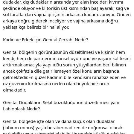
dudaklar, dış dudakların arasında yer alan ince deri kıvrımı
şeklinde oluyor ve klitorisin üst kısmından başlayarak, sağ ve
sol taraflardan vajina girişinin arkasına kadar uzanıyor. Önden
arkaya doğru giderek inceliyor ve vajina arkasına doğru
yaklaştıkça belirsiz bir hal alıyor.
Kadın ve Erkek için Genital Cerrahi Nedir?
Genital bölgenin görüntüsünün düzeltilmesi ve kişinin hem
kendi, hem de partnerinin cinsel uyumunu ve yaşam kalitesini
arttırmak amacıyla yapılır.Bu sorun yüzyıllardan beri bilinen
ancak çokfazla dile getirilemeyen özel konuların başında
gelmektedir.En güzel Kadının bile kendisini rahatsız eden ve
öz güvenini kırılmasına neden olan büyük bir sorun
olmaktadır.
Genital Dudakların Şekil bozukluğunun düzeltilmesi yani
Labioplasti Nedir?
Genital bölgede içte olan ve daha küçük olan dudaklar
(labium minus) yaşla beraber nadiren de doğumsal olarak
sarkabilir veya asimetrisi olabilir. Normalde küçük dudaklar,