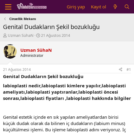
Giriş yap
Kayıt ol
Cinsellik Mekanı
Genital Dudakların Şekil bozukluğu
K
B
Uzman SühaN
21 Ağustos 2014
o
a
n
ş
Uzman SühaN
b
l
Administrator
u
a
y
n
u
g
21 Ağustos 2014
#1
b
ı
Genital Dudakların Şekil bozukluğu
a
ç
ş
t
labioplasti nedir,labioplasti kimlere yapılır,labioplasti
l
a
ameliyatı,labioplasti yaptıranlar,labioplasti öncesi
a
r
sonrası,labioplasti fiyatları ,labioplasti hakkında bilgiler
t
i
a
h
n
i
Genital estetik içinde en sık yapılan ameliyatlardan birisi
küçük dudak olarak da bilinen iç dudakların (labium minus)
küçültülmesi işlemi. Bu işleme labioplasti adını veriyoruz. İç