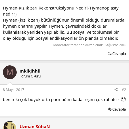
Hymen-Kızlık zarı Rekonstrüksiyonu Nedir?(Hymenoplasty
nedir?)
Hymen (kızlık zarı) bütünlüğünün önemli olduğu durumlarda
hymen onarımı yapılır. Hymen, çevresindeki dokular
kullanılarak yeniden yapılabilir.. Bu sosyal ve toplumsal bir
olay olduğu için.Sosyal endikasyonlar ön planda olmalıdır.
Moderatör tarafında düzenlendi:
9 Ağustos 2016
Cevapla
M
mklkjhhll
Forum Okuru
8 Mayıs 2017
#2
🙁
benimki çok büyük orta parmağım kadar eşim çok rahatsız
Cevapla
Uzman SühaN