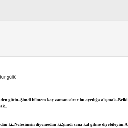
lur güllü
den gittin..Şimdi bilmem kaç zaman sürer bu ayrılığa alışmak..Belki
ak..
dim ki..Nefesimsin diyemedim ki,Şimdi sana kal gitme diyebileyim.A