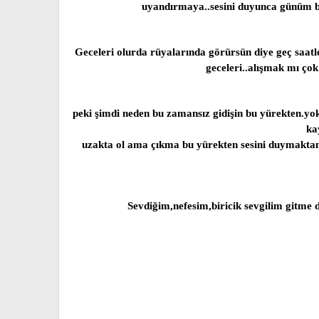
uyandırmaya..sesini duyunca günüm bi
Geceleri olurda rüyalarında görürsün diye geç saatle
geceleri..alışmak mı çok
peki şimdi neden bu zamansız gidişin bu yürekten.yo
ka
uzakta ol ama çıkma bu yürekten sesini duymaktan
Sevdiğim,nefesim,biricik sevgilim gitm