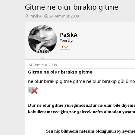
Gitme ne olur bırakıp gitme
K
B
PaSikA
24 Temmuz 2008
o
a
n
ş
b
l
PaSikA
u
a
Yeni Üye
y
n
Üye
u
g
b
ı
a
ç
ş
t
24 Temmuz 2008
l
a
Gitme ne olur bırakıp gitme
a
r
ne olur bırakıp gitme gitme ne olur bırakıp güllü no
t
i
a
h
n
i
Dur ne olur gitme yüreğimden,Dur ne olur bile diyeme
kabullenemeyeciğim,zor gelecek nefes almadan yaşam
Sen hiç bilmedin nefesim olduğunu,söyleyeme