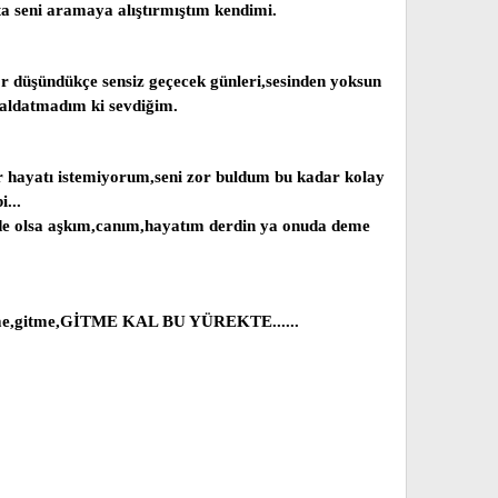
a seni aramaya alıştırmıştım kendimi.
yor düşündükçe sensiz geçecek günleri,sesinden yoksun
ç aldatmadım ki sevdiğim.
ir hayatı istemiyorum,seni zor buldum bu kadar kolay
...
 de olsa aşkım,canım,hayatım derdin ya onuda deme
 gitme,gitme,GİTME KAL BU YÜREKTE......