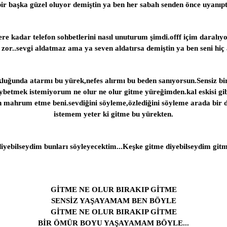
r başka güzel oluyor demiştin ya ben her sabah senden önce uyanıpt
re kadar telefon sohbetlerini nasıl unuturum şimdi.offf içim daralı
 zor..sevgi aldatmaz ama ya seven aldatırsa demiştin ya ben seni hi
kluğunda atarmı bu yürek,nefes alırmı bu beden sanıyorsun.Sensiz b
ybetmek istemiyorum ne olur ne olur gitme yüreğimden.kal eskisi gibi
 mahrum etme beni.sevdiğini söyleme,özlediğini söyleme arada bir
istemem yeter ki gitme bu yürekten.
e diyebilseydim bunları söyleyecektim...Keşke gitme diyebilseydim
GİTME NE OLUR BIRAKIP GİTME
SENSİZ YAŞAYAMAM BEN BÖYLE
GİTME NE OLUR BIRAKIP GİTME
BİR ÖMÜR BOYU YAŞAYAMAM BÖYLE...