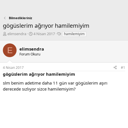
Bilmedikleriniz
gögüslerim ağrıyor hamilemiyim
K
B
E
elimsendra
4 Nisan 2017
hamilemiyim
o
a
t
n
ş
i
E
elimsendra
b
l
k
u
a
e
Forum Okuru
y
n
t
u
g
l
4 Nisan 2017
#1
b
ı
e
gögüslerim ağrıyor hamilemiyim
a
ç
r
ş
t
slm benim adetime daha 11 gün var gögüslerim aşırı
l
a
derecede sızlıyor sizce hamilemiyim?
a
r
t
i
a
h
n
i