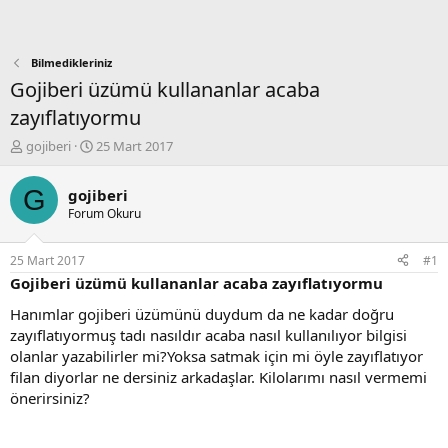
Bilmedikleriniz
Gojiberi üzümü kullananlar acaba
zayıflatıyormu
K
B
gojiberi
25 Mart 2017
o
a
n
ş
G
gojiberi
b
l
Forum Okuru
u
a
y
n
u
g
25 Mart 2017
#1
b
ı
Gojiberi üzümü kullananlar acaba zayıflatıyormu
a
ç
ş
t
Hanımlar gojiberi üzümünü duydum da ne kadar doğru
l
a
zayıflatıyormuş tadı nasıldır acaba nasıl kullanılıyor bilgisi
a
r
olanlar yazabilirler mi?Yoksa satmak için mi öyle zayıflatıyor
t
i
filan diyorlar ne dersiniz arkadaşlar. Kilolarımı nasıl vermemi
a
h
önerirsiniz?
n
i