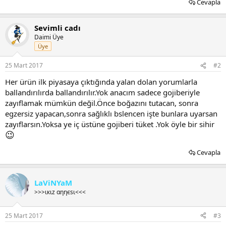
Cevapla
Sevimli cadı
Daimi Üye
Üye
25 Mart 2017
#2
Her ürün ilk piyasaya çıktığında yalan dolan yorumlarla
ballandırılırda ballandırılır.Yok anacım sadece gojiberiyle
zayıflamak mümkün değil.Önce boğazını tutacan, sonra
egzersiz yapacan,sonra sağlıklı bslencen işte bunlara uyarsan
zayıflarsın.Yoksa ye iç üstüne gojiberi tüket .Yok öyle bir sihir
😉
Cevapla
LaViNYaM
>>>ιкιz αηηєѕι<<<
25 Mart 2017
#3