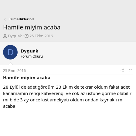
Bilmedikleriniz
Hamile miyim acaba
K
B
Dyguak
25 Ekim 2016
o
a
n
ş
D
Dyguak
b
l
Forum Okuru
u
a
y
n
u
g
25 Ekim 2016
#1
b
ı
Hamile miyim acaba
a
ç
ş
t
28 Eylül de adet gördüm 23 Ekim de tekrar oldum fakat adet
l
a
kanamamin rengi kahverengi ve cok az ustune görme olabilir
a
r
mi bide 3 ay once kıst ameliyatı oldum ondan kaynaklı mı
t
i
acaba
a
h
n
i