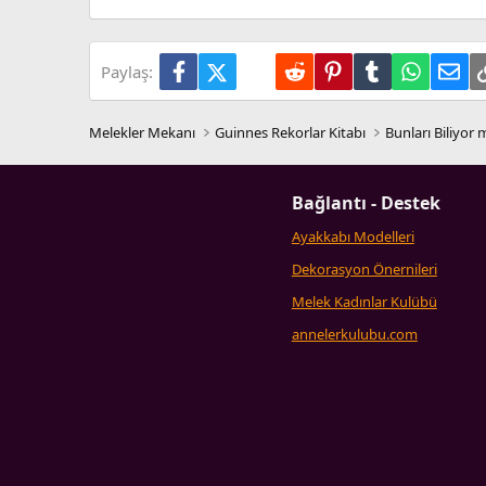
Verdana
Facebook
X (Twitter)
LinkedIn
Reddit
Pinterest
Tumblr
WhatsA
E-p
Paylaş:
Melekler Mekanı
Guinnes Rekorlar Kitabı
Bunları Biliyor
Bağlantı - Destek
Ayakkabı Modelleri
Dekorasyon Önernileri
Melek Kadınlar Kulübü
annelerkulubu.com