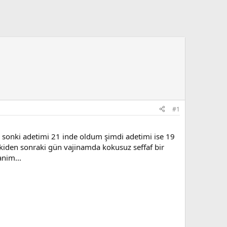
#1
n sonki adetimi 21 inde oldum şimdi adetimi ise 19
iden sonraki gün vajinamda kokusuz seffaf bir
anim...