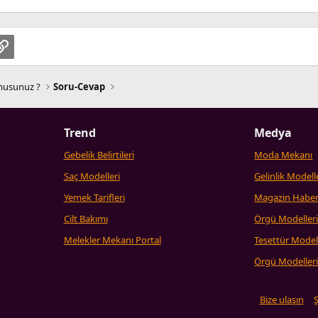
pp
osta
Link
 musunuz ?
Soru-Cevap
Trend
Medya
Gebelik Belirtileri
Moda Mekanı
Saç Modelleri
Gelinlik Modell
Yemek Tarifleri
Magazin Haber
Cilt Bakımı
Örgü Modeller
Melekler Mekanı Portal
Tesettür Model
Örgü Modeller
Bize ulaşın
Ş