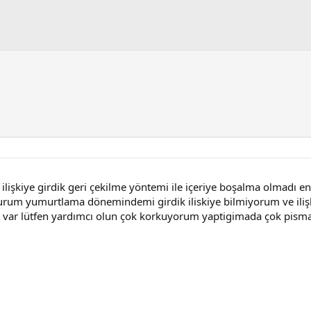
ilişkiye girdik geri çekilme yöntemi ile içeriye boşalma olmadı e
rum yumurtlama dönemindemi girdik iliskiye bilmiyorum ve ilişk
ıda var lütfen yardımcı olun çok korkuyorum yaptigimada çok pism