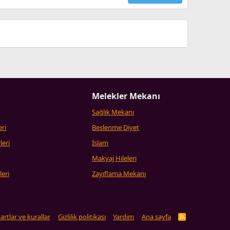
Melekler Mekanı
Sağlık Mekanı
eri
Beslenme Diyet
leri
İslam
i
Makyaj Hileleri
leri
Zayıflama Mekanı
i
artlar ve kurallar
Gizlilik politikası
Yardım
Ana sayfa
R
S