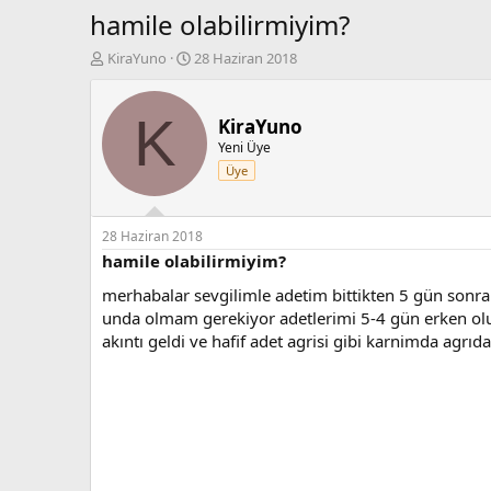
hamile olabilirmiyim?
K
B
KiraYuno
28 Haziran 2018
o
a
n
ş
b
l
K
KiraYuno
u
a
Yeni Üye
y
n
Üye
u
g
b
ı
a
ç
ş
t
28 Haziran 2018
l
a
hamile olabilirmiyim?
a
r
merhabalar sevgilimle adetim bittikten 5 gün sonra 
t
i
a
h
unda olmam gerekiyor adetlerimi 5-4 gün erken olu
n
i
akıntı geldi ve hafif adet agrisi gibi karnimda agr