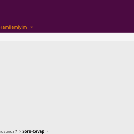
Hamilemiyim
 musunuz ?
Soru-Cevap