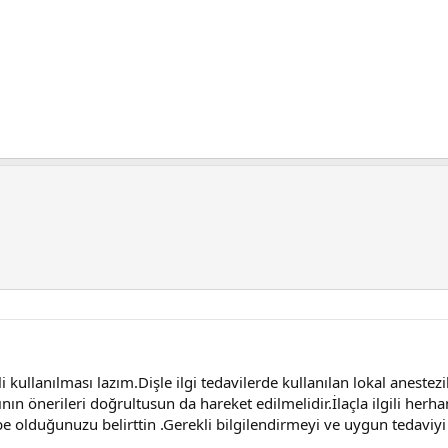
li kullanılması lazım.Dişle ilgi tedavilerde kullanılan lokal aneste
ının önerileri doğrultusun da hareket edilmelidir.İlaçla ilgili her
be olduğunuzu belirttin .Gerekli bilgilendirmeyi ve uygun tedaviyi 