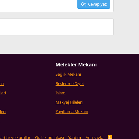
Cevap yaz
Melekler Mekanı
Sağlık Mekanı
eri
Beslenme Diyet
leri
İslam
i
Makyaj Hileleri
leri
Zayıflama Mekanı
i
artlar ve kurallar
Gizlilik politikası
Yardım
Ana sayfa
R