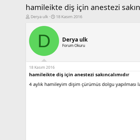
hamileikte diş için anestezi sakı
K
B
Derya ulk
18 Kasım 2016
o
a
n
ş
b
l
D
u
a
Derya ulk
y
n
Forum Okuru
u
g
b
ı
a
ç
ş
t
18 Kasım 2016
l
a
hamileikte diş için anestezi sakıncalımıdır
a
r
4 aylık hamileyim dişim çürümüs dolgu yapılması la
t
i
a
h
n
i