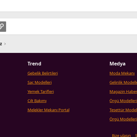
pp
osta
Link
z
Trend
Medya
Gebelik Belirtileri
Moda Mekanı
Saç Modelleri
Gelinlik Modell
Yemek Tarifleri
Magazin Haber
Cilt Bakımı
Örgü Modeller
Melekler Mekanı Portal
Tesettür Model
Örgü Modeller
Bize ulaşın
Ş