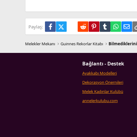
Trebuchet MS
Verdana
Facebook
X (Twitter)
LinkedIn
Reddit
Pinterest
Tumblr
WhatsA
E-p
Paylaş:
Melekler Mekanı
Guinnes Rekorlar Kitabı
Bilmediklerini
Bağlantı - Destek
Ayakkabı Modelleri
Dekorasyon Önernileri
Melek Kadınlar Kulübü
annelerkulubu.com