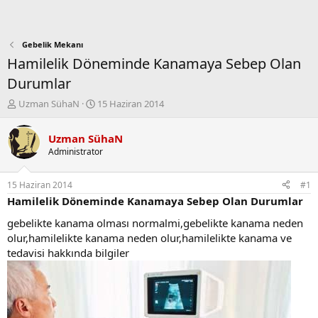
Gebelik Mekanı
Hamilelik Döneminde Kanamaya Sebep Olan
Durumlar
K
B
Uzman SühaN
15 Haziran 2014
o
a
n
ş
Uzman SühaN
b
l
Administrator
u
a
y
n
u
g
15 Haziran 2014
#1
b
ı
Hamilelik Döneminde Kanamaya Sebep Olan Durumlar
a
ç
ş
t
gebelikte kanama olması normalmi,gebelikte kanama neden
l
a
olur,hamilelikte kanama neden olur,hamilelikte kanama ve
a
r
tedavisi hakkında bilgiler
t
i
a
h
n
i