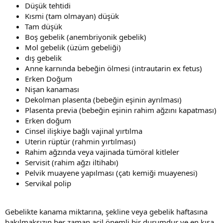
Düşük tehtidi
Kısmi (tam olmayan) düşük
Tam düşük
Boş gebelik (anembriyonik gebelik)
Mol gebelik (üzüm gebeliği)
dış gebelik
Anne karnında bebeğin ölmesi (intrautarin ex fetus)
Erken Doğum
Nişan kanaması
Dekolman plasenta (bebeğin eşinin ayrılması)
Plasenta previa (bebeğin eşinin rahim ağzını kapatması)
Erken doğum
Cinsel ilişkiye bağlı vajinal yırtılma
Uterin rüptür (rahmin yırtılması)
Rahim ağzında veya vajinada tümöral kitleler
Servisit (rahim ağzı iltihabı)
Pelvik muayene yapılması (çatı kemiği muayenesi)
Servikal polip
Gebelikte kanama miktarına, şekline veya gebelik haftasına
bakılmaksızın her zaman acil önemli bir durumdur ve en kısa