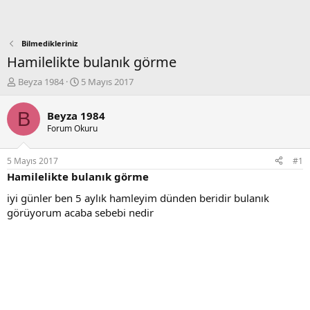
Bilmedikleriniz
Hamilelikte bulanık görme
K
B
Beyza 1984
5 Mayıs 2017
o
a
n
ş
B
Beyza 1984
b
l
Forum Okuru
u
a
y
n
u
g
5 Mayıs 2017
#1
b
ı
Hamilelikte bulanık görme
a
ç
ş
t
iyi günler ben 5 aylık hamleyim dünden beridir bulanık
l
a
görüyorum acaba sebebi nedir
a
r
t
i
a
h
n
i