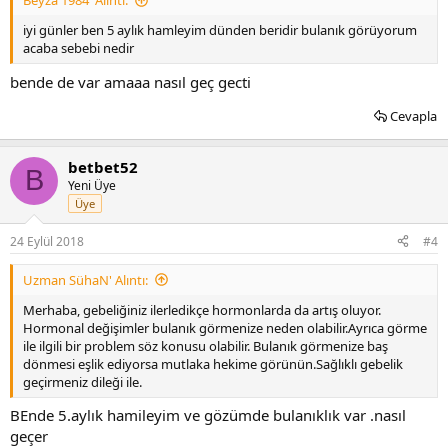
Beyza 1984' Alıntı:
iyi günler ben 5 aylık hamleyim dünden beridir bulanık görüyorum
acaba sebebi nedir
bende de var amaaa nasıl geç gecti
Cevapla
betbet52
B
Yeni Üye
Üye
24 Eylül 2018
#4
Uzman SühaN' Alıntı:
Merhaba, gebeliğiniz ilerledikçe hormonlarda da artış oluyor.
Hormonal değişimler bulanık görmenize neden olabilir.Ayrıca görme
ile ilgili bir problem söz konusu olabilir. Bulanık görmenize baş
dönmesi eşlik ediyorsa mutlaka hekime görünün.Sağlıklı gebelik
geçirmeniz dileği ile.
BEnde 5.aylık hamileyim ve gözümde bulanıklık var .nasıl
geçer