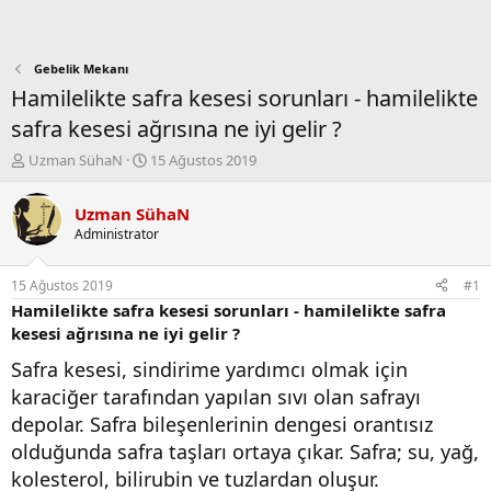
Gebelik Mekanı
Hamilelikte safra kesesi sorunları - hamilelikte
safra kesesi ağrısına ne iyi gelir ?
K
B
Uzman SühaN
15 Ağustos 2019
o
a
n
ş
Uzman SühaN
b
l
Administrator
u
a
y
n
u
g
15 Ağustos 2019
#1
b
ı
Hamilelikte safra kesesi sorunları - hamilelikte safra
a
ç
kesesi ağrısına ne iyi gelir ?
ş
t
l
a
Safra kesesi, sindirime yardımcı olmak için
a
r
karaciğer tarafından yapılan sıvı olan safrayı
t
i
a
h
depolar. Safra bileşenlerinin dengesi orantısız
n
i
olduğunda safra taşları ortaya çıkar. Safra; su, yağ,
kolesterol, bilirubin ve tuzlardan oluşur.