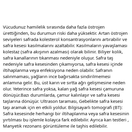
Vücudunuz hamilelik sırasında daha fazla östrojen
ürettiğinden, bu durumun riski daha yüksektir. Artan östrojen
seviyeleri safrada kolesterol konsantrasyonlarını artırabilir ve
safra kesesi kasılmalarını azaltabilir. Kasılmaların yavaşlaması
kolestaz (safra akışının azalması) olarak bilinir. Biliyer kolik,
safra kanallarının tıkanması nedeniyle oluşur. Safra taş
nedeniyle safra kesesinden çıkamıyorsa, safra kesesi içinde
iltihaplanma veya enfeksiyona neden olabilir. Safranın
salınmaması, yağların ince bağırsakta sindirilmemesi
anlamına gelir. Bu, üst karın ve sırtta ağrı gelişmesine neden
olur. Yeterince safra yoksa, kalan yağ safra kesesi çamuruna
dönüşür.Bazı durumlarda, çamur kalınlaşır ve safra kesesi
taşlarına dönüşür. Ultrason taraması, Gebelikte safra kesesi
taşı aramak için en etkili yoldur. Bilgisayarlı tomografi (BT):
Safra kesesinde herhangi bir iltihaplanma veya safra kesesinin
yırtılması bu işlemle kolayca fark edilebilir. Ayrıca kan testleri ,
Manyetik rezonans görüntüleme ile taşhis edilebilir.