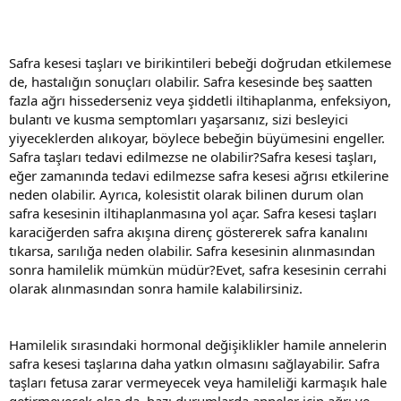
Safra kesesi taşları ve birikintileri bebeği doğrudan etkilemese
de, hastalığın sonuçları olabilir. Safra kesesinde beş saatten
fazla ağrı hissederseniz veya şiddetli iltihaplanma, enfeksiyon,
bulantı ve kusma semptomları yaşarsanız, sizi besleyici
yiyeceklerden alıkoyar, böylece bebeğin büyümesini engeller.
Safra taşları tedavi edilmezse ne olabilir?Safra kesesi taşları,
eğer zamanında tedavi edilmezse safra kesesi ağrısı etkilerine
neden olabilir. Ayrıca, kolesistit olarak bilinen durum olan
safra kesesinin iltihaplanmasına yol açar. Safra kesesi taşları
karaciğerden safra akışına direnç göstererek safra kanalını
tıkarsa, sarılığa neden olabilir. Safra kesesinin alınmasından
sonra hamilelik mümkün müdür?Evet, safra kesesinin cerrahi
olarak alınmasından sonra hamile kalabilirsiniz.
Hamilelik sırasındaki hormonal değişiklikler hamile annelerin
safra kesesi taşlarına daha yatkın olmasını sağlayabilir. Safra
taşları fetusa zarar vermeyecek veya hamileliği karmaşık hale
getirmeyecek olsa da, bazı durumlarda anneler için ağrı ve