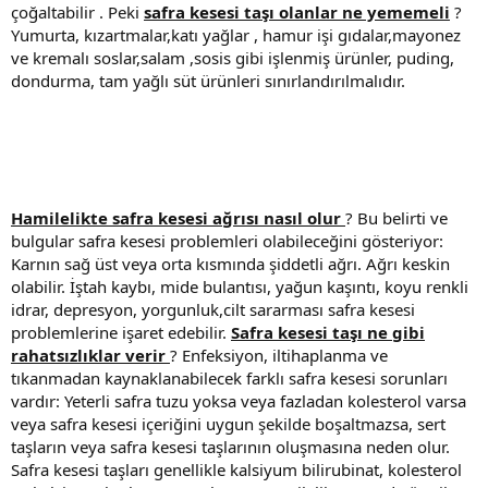
çoğaltabilir . Peki
safra kesesi taşı olanlar ne yememeli
?
Yumurta, kızartmalar,katı yağlar , hamur işi gıdalar,mayonez
ve kremalı soslar,salam ,sosis gibi işlenmiş ürünler, puding,
dondurma, tam yağlı süt ürünleri sınırlandırılmalıdır.
Hamilelikte safra kesesi ağrısı nasıl olur
? Bu belirti ve
bulgular safra kesesi problemleri olabileceğini gösteriyor:
Karnın sağ üst veya orta kısmında şiddetli ağrı. Ağrı keskin
olabilir. İştah kaybı, mide bulantısı, yağun kaşıntı, koyu renkli
idrar, depresyon, yorgunluk,cilt sararması safra kesesi
problemlerine işaret edebilir.
Safra kesesi taşı ne gibi
rahatsızlıklar verir
? Enfeksiyon, iltihaplanma ve
tıkanmadan kaynaklanabilecek farklı safra kesesi sorunları
vardır: Yeterli safra tuzu yoksa veya fazladan kolesterol varsa
veya safra kesesi içeriğini uygun şekilde boşaltmazsa, sert
taşların veya safra kesesi taşlarının oluşmasına neden olur.
Safra kesesi taşları genellikle kalsiyum bilirubinat, kolesterol