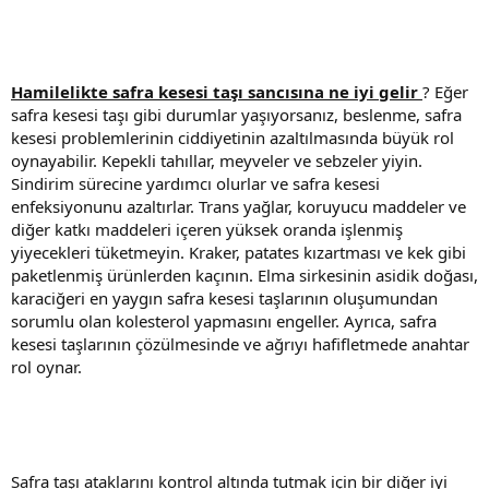
Hamilelikte safra kesesi taşı sancısına ne iyi gelir
? Eğer
safra kesesi taşı gibi durumlar yaşıyorsanız, beslenme, safra
kesesi problemlerinin ciddiyetinin azaltılmasında büyük rol
oynayabilir. Kepekli tahıllar, meyveler ve sebzeler yiyin.
Sindirim sürecine yardımcı olurlar ve safra kesesi
enfeksiyonunu azaltırlar. Trans yağlar, koruyucu maddeler ve
diğer katkı maddeleri içeren yüksek oranda işlenmiş
yiyecekleri tüketmeyin. Kraker, patates kızartması ve kek gibi
paketlenmiş ürünlerden kaçının. Elma sirkesinin asidik doğası,
karaciğeri en yaygın safra kesesi taşlarının oluşumundan
sorumlu olan kolesterol yapmasını engeller. Ayrıca, safra
kesesi taşlarının çözülmesinde ve ağrıyı hafifletmede anahtar
rol oynar.
Safra taşı ataklarını kontrol altında tutmak için bir diğer iyi