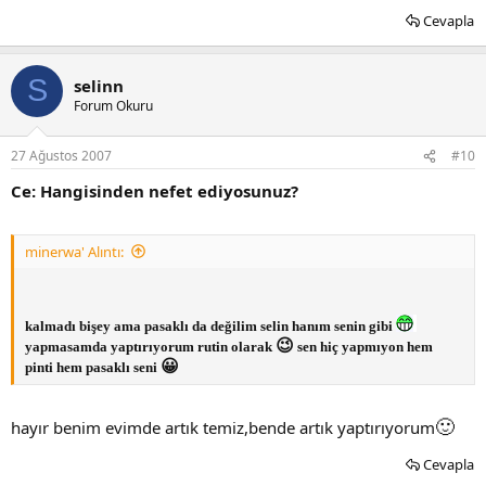
Cevapla
S
selinn
Forum Okuru
27 Ağustos 2007
#10
Ce: Hangisinden nefet ediyosunuz?
minerwa' Alıntı:
kalmadı bişey ama pasaklı da değilim selin hanım senin gibi
😉
yapmasamda yaptırıyorum rutin olarak
sen hiç yapmıyon hem
😀
pinti hem pasaklı seni
🙂
hayır benim evimde artık temiz,bende artık yaptırıyorum
Cevapla