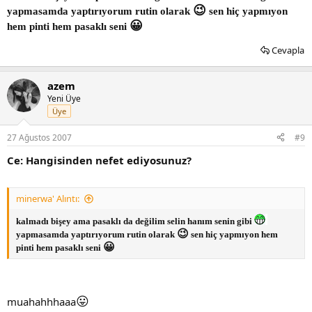
😉
yapmasamda yaptırıyorum rutin olarak
sen hiç yapmıyon
😀
hem pinti hem pasaklı seni
Cevapla
azem
Yeni Üye
Üye
27 Ağustos 2007
#9
Ce: Hangisinden nefet ediyosunuz?
minerwa' Alıntı:
kalmadı bişey ama pasaklı da değilim selin hanım senin gibi
😉
yapmasamda yaptırıyorum rutin olarak
sen hiç yapmıyon hem
😀
pinti hem pasaklı seni
😛
muahahhhaaa