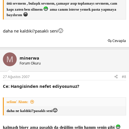
ütü sevmem , bulaşık sevmem, çamaşır asıp toplamayı sevmem, cam
kapı zaten ben silmem
ama canım isterse yemek pasta yapmaya
😀
bayılırım
🙂
daha ne kaldıki?pasaklı seni
Cevapla
M
minerwa
Forum Okuru
27 Ağustos 2007
#8
Ce: Hangisinden nefet ediyosunuz?
selinn' Alıntı:
🙂
daha ne kaldıki?pasaklı seni
kalmadı bişey ama pasaklı da değilim selin hanım senin gibi