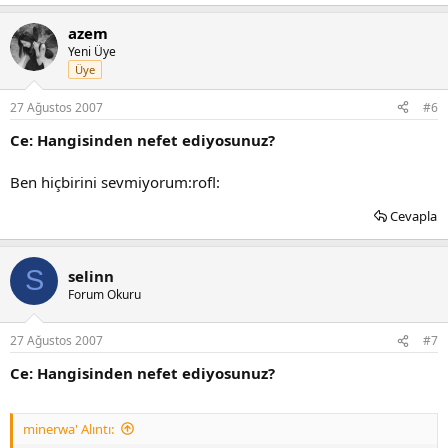
azem
Yeni Üye
Üye
27 Ağustos 2007
#6
Ce: Hangisinden nefet ediyosunuz?
Ben hiçbirini sevmiyorum:rofl:
Cevapla
S
selinn
Forum Okuru
27 Ağustos 2007
#7
Ce: Hangisinden nefet ediyosunuz?
minerwa' Alıntı: