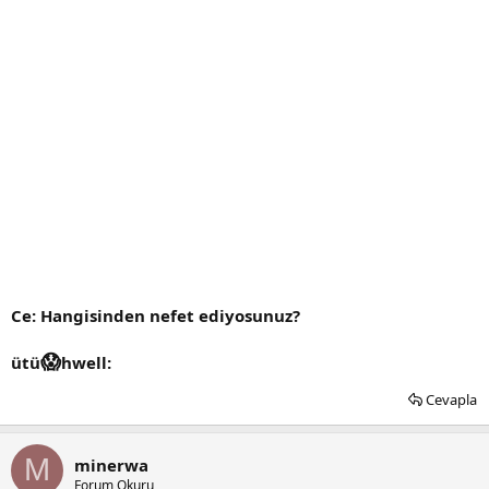
Ce: Hangisinden nefet ediyosunuz?
😱
ütü
hwell:
Cevapla
M
minerwa
Forum Okuru